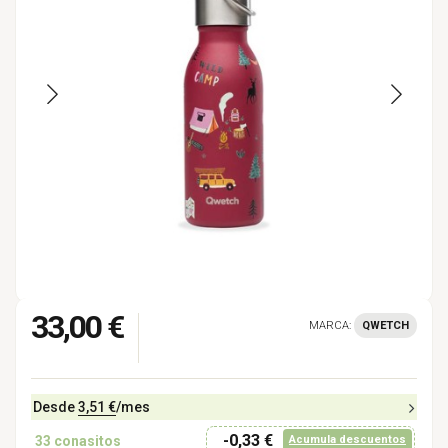
33,00 €
MARCA:
QWETCH
Desde
3,51 €
/mes
-0,33 €
33
conasitos
Acumula descuentos