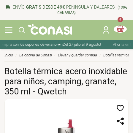
ENVÍO
GRATIS DESDE 49€
PENÍNSULA Y BALEARES
(130€
CANARIAS)
0
mpra con los cupones de verano ☀️ ¡Del 27 julio al 9 agosto!
Ahorra en tu c
Inicio
La cocina de Conasi
Llevar y guardar comida
Botellas térmicas
Botella térmica acero inoxidable
para niños, camping, granate,
350 ml - Qwetch