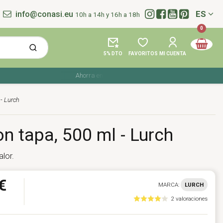
info@conasi.eu
ES
10h a 14h y 16h a 18h
Idioma:
0
5% DTO
FAVORITOS
MI CUENTA
Ahorra en tu compra con los cupones de verano ☀️ ¡Del 27 
 - Lurch
n tapa, 500 ml - Lurch
lor.
€
MARCA:
LURCH
2 valoraciones