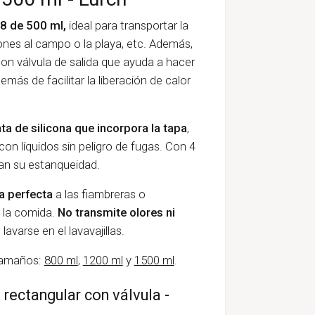
/8 de 500 ml,
ideal
para transportar la
ones al campo o la playa, etc.
Además,
on válvula de salida que ayuda a hacer
demás de facilitar la liberación de calor
nta de silicona que incorpora la tapa
,
n líquidos sin peligro de fugas. Con 4
ran su estanqueidad.
va perfecta
a las fiambreras o
 la comida.
No transmite olores ni
 lavarse en el lavavajillas.
 tamaños:
800 ml
,
1200 ml
y
1500 ml
.
 rectangular con válvula -