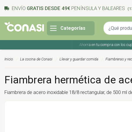
ENVÍO
GRATIS DESDE 49€
PENÍNSULA Y BALEARES
(1
Categorías
Ahorra en tu compra con los cupones 
Inicio
La cocina de Conasi
Llevar y guardar comida
Fiambreras y rec
Fiambrera hermética de ace
Fiambrera de acero inoxidable 18/8 rectangular, de 500 ml de