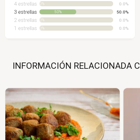
4 estrellas
0%
0.0%
3 estrellas
50%
50.0%
2 estrellas
0%
0.0%
1 estrellas
0%
0.0%
INFORMACIÓN RELACIONADA C