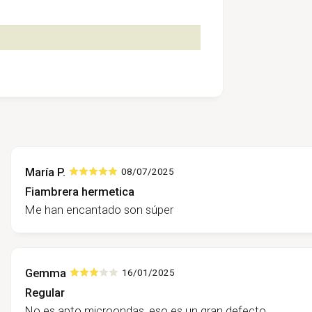
María P.
08/07/2025
Fiambrera hermetica
Me han encantado son súper
Gemma
16/01/2025
Regular
No es apto microondas, eso es un gran defecto