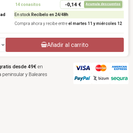
-0,14 €
Acumula descuentos
14
conasitos
dad
En stock
Recíbelo en 24/48h
Compra ahora y recibe entre
el martes 11 y miércoles 12
Añadir al carrito
gratis desde 49€
en
 peninsular y Baleares