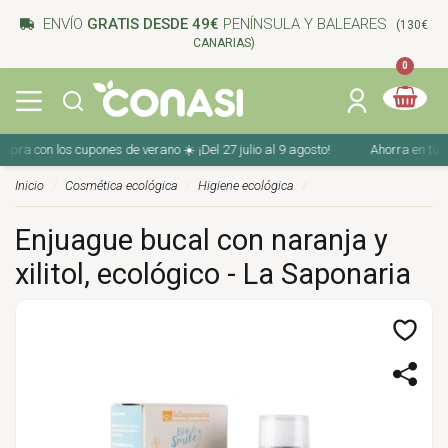
ENVÍO
GRATIS DESDE 49€
PENÍNSULA Y BALEARES
(130€
CANARIAS)
0
a con los cupones de verano ☀️ ¡Del 27 julio al 9 agosto!
Ahorra en tu comp
Inicio
Cosmética ecológica
Higiene ecológica
Enjuague bucal con naranja y
xilitol, ecológico - La Saponaria