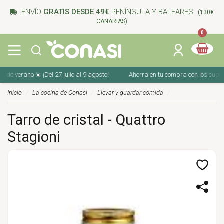
ENVÍO
GRATIS DESDE 49€
PENÍNSULA Y BALEARES
(130€
CANARIAS)
0
 verano ☀️ ¡Del 27 julio al 9 agosto!
Ahorra en tu compra con los cupones d
Inicio
La cocina de Conasi
Llevar y guardar comida
Tarro de cristal - Quattro
Stagioni