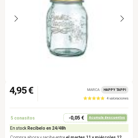
4,95 €
MARCA:
HAPPY TAPPI
4 valoraciones
-0,05 €
5
conasitos
Acumula descuentos
En stock
Recíbelo en 24/48h
Compra ahora y recibe entre
el martes 11 y miércoles 12