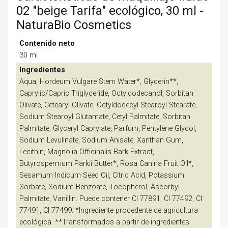
02 "beige Tarifa" ecológico, 30 ml -
NaturaBio Cosmetics
Contenido neto
30 ml
Ingredientes
Aqua, Hordeum Vulgare Stem Water*, Glycerin**,
Caprylic/Capric Triglyceride, Octyldodecanol, Sorbitan
Olivate, Cetearyl Olivate, Octyldodecyl Stearoyl Stearate,
Sodium Stearoyl Glutamate, Cetyl Palmitate, Sorbitan
Palmitate, Glyceryl Caprylate, Parfum, Pentylene Glycol,
Sodium Levulinate, Sodium Anisate, Xanthan Gum,
Lecithin, Magnolia Officinalis Bark Extract,
Butyrospermum Parkii Butter*, Rosa Canina Fruit Oil*,
Sesamum Indicum Seed Oil, Citric Acid, Potassium
Sorbate, Sodium Benzoate, Tocopherol, Ascorbyl
Palmitate, Vanillin. Puede contener CI 77891, CI 77492, CI
77491, CI 77499. *Ingrediente procedente de agricultura
ecológica. **Transformados a partir de ingredientes