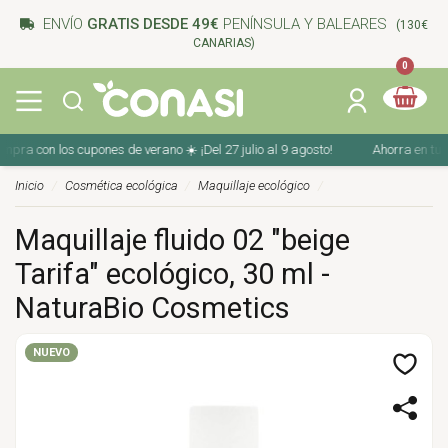
ENVÍO
GRATIS DESDE 49€
PENÍNSULA Y BALEARES
(130€
CANARIAS)
0
a con los cupones de verano ☀️ ¡Del 27 julio al 9 agosto!
Ahorra en tu com
Inicio
Cosmética ecológica
Maquillaje ecológico
Maquillaje fluido 02 "beige
Tarifa" ecológico, 30 ml -
NaturaBio Cosmetics
NUEVO