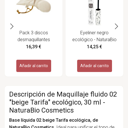
Pack 3 discos
Eyeliner negro
desmaquillantes
ecológico - NaturaBio
reutilizables de algodón
Cosmetics
16,39 €
14,25 €
orgánico - Ecoterry
Añadir al carrito
Añadir al carrito
Descripción de Maquillaje fluido 02
"beige Tarifa" ecológico, 30 ml -
NaturaBio Cosmetics
Base líquida 02 beige Tarifa ecológica, de
NaturaBio Cosmetics
. Ideal para unificar el tono de