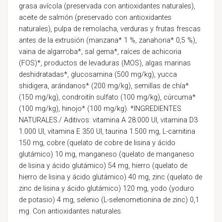
grasa avícola (preservada con antioxidantes naturales),
aceite de salmón (preservado con antioxidantes
naturales), pulpa de remolacha, verduras y frutas frescas
antes de la extrusión (manzana* 1 %, zanahoria* 0,5 %),
vaina de algarroba*, sal gema*, raíces de achicoria
(FOS)*, productos de levaduras (MOS), algas marinas
deshidratadas*, glucosamina (500 mg/kg), yucca
shidigera, arándanos* (200 mg/kg), semillas de chía*
(150 mg/kg), condroitín sulfato (100 mg/kg), cúrcuma*
(100 mg/kg), hinojo* (100 mg/kg). *INGREDIENTES
NATURALES./ Aditivos: vitamina A 28.000 UI, vitamina D3
1.000 UI, vitamina E 350 UI, taurina 1.500 mg, L-carnitina
150 mg, cobre (quelato de cobre de lisina y ácido
glutámico) 10 mg, manganeso (quelato de manganeso
de lisina y ácido glutámico) 54 mg, hierro (quelato de
hierro de lisina y ácido glutámico) 40 mg, zinc (quelato de
zinc de lisina y ácido glutámico) 120 mg, yodo (yoduro
de potasio) 4 mg, selenio (L-selenometionina de zinc) 0,1
mg. Con antioxidantes naturales.