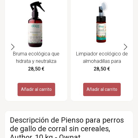
Bruma ecológica que
Limpiador ecológico de
hidrata y neutraliza
almohadillas para
olores en mascotas -
mascotas - The Doog
28,50 €
28,50 €
The Doof Life
Life
Añadir al carrito
Añadir al carrito
Descripción de Pienso para perros
de gallo de corral sin cereales,
Author, 10 kg - Ownat