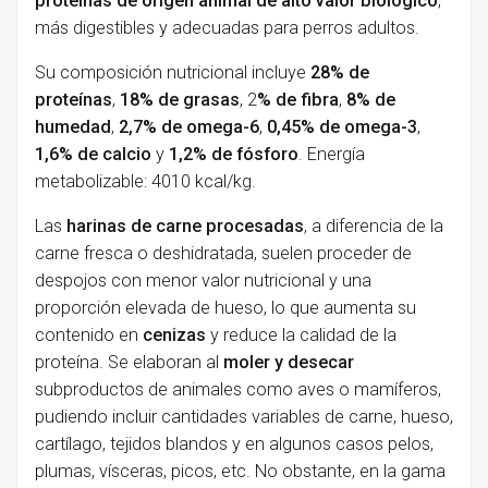
proteínas de origen animal de alto valor biológico
,
más digestibles y adecuadas para perros adultos.
Su composición nutricional incluye
28% de
proteínas
,
18% de grasas
, 2
% de fibra
,
8% de
humedad
,
2,7% de omega-6
,
0,45% de omega-3
,
1,6% de calcio
y
1,2% de fósforo
. Energía
metabolizable: 4010 kcal/kg.
Las
harinas de carne procesadas
, a diferencia de la
carne fresca o deshidratada, suelen proceder de
despojos con menor valor nutricional y una
proporción elevada de hueso, lo que aumenta su
contenido en
cenizas
y reduce la calidad de la
proteína. Se elaboran al
moler y desecar
subproductos de animales como aves o mamíferos,
pudiendo incluir cantidades variables de carne, hueso,
cartílago, tejidos blandos y en algunos casos pelos,
plumas, vísceras, picos, etc. No obstante, en la gama