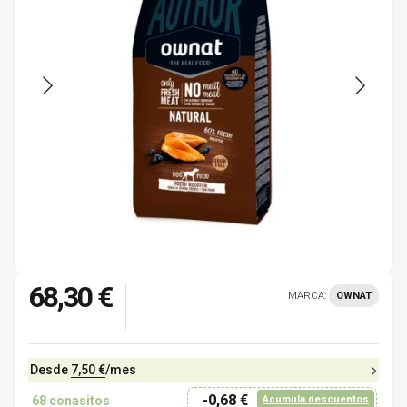
68,30 €
MARCA:
OWNAT
Desde
7,50 €
/mes
-0,68 €
68
conasitos
Acumula descuentos