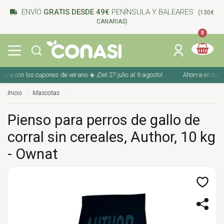
ENVÍO
GRATIS DESDE 49€
PENÍNSULA Y BALEARES
(130€
CANARIAS)
0
 con los cupones de verano ☀️ ¡Del 27 julio al 9 agosto!
Ahorra en tu compr
Inicio
Mascotas
Pienso para perros de gallo de
corral sin cereales, Author, 10 kg
- Ownat