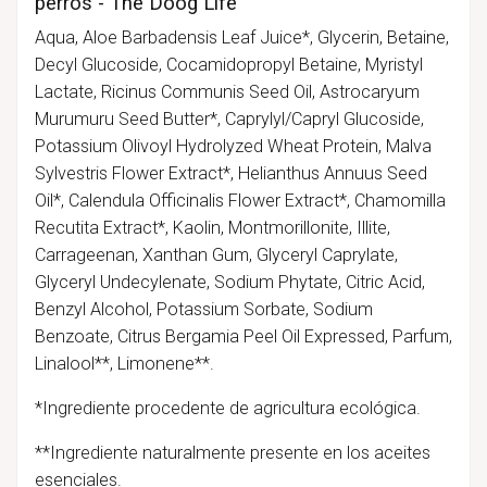
perros - The Doog Life
Aqua, Aloe Barbadensis Leaf Juice*, Glycerin, Betaine,
Decyl Glucoside, Cocamidopropyl Betaine, Myristyl
Lactate, Ricinus Communis Seed Oil, Astrocaryum
Murumuru Seed Butter*, Caprylyl/Capryl Glucoside,
Potassium Olivoyl Hydrolyzed Wheat Protein, Malva
Sylvestris Flower Extract*, Helianthus Annuus Seed
Oil*, Calendula Officinalis Flower Extract*, Chamomilla
Recutita Extract*, Kaolin, Montmorillonite, Illite,
Carrageenan, Xanthan Gum, Glyceryl Caprylate,
Glyceryl Undecylenate, Sodium Phytate, Citric Acid,
Benzyl Alcohol, Potassium Sorbate, Sodium
Benzoate, Citrus Bergamia Peel Oil Expressed, Parfum,
Linalool**, Limonene**.
*Ingrediente procedente de agricultura ecológica.
**Ingrediente naturalmente presente en los aceites
esenciales.