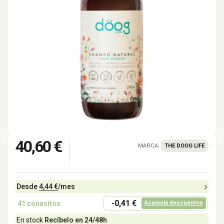
40,60 €
MARCA:
THE DOOG LIFE
Desde
4,44 €
/mes
-0,41 €
41
conasitos
Acumula descuentos
En stock
Recíbelo en 24/48h