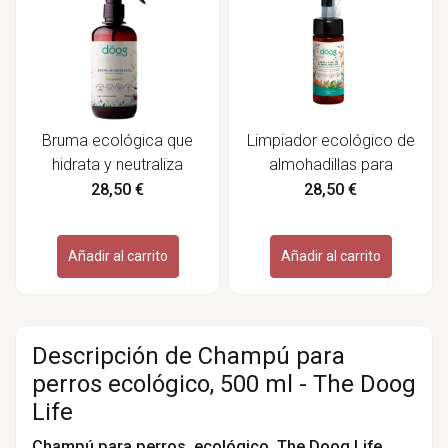
Bruma ecológica que
Limpiador ecológico de
hidrata y neutraliza
almohadillas para
olores en mascotas -
mascotas - The Doog
28,50 €
28,50 €
The Doof Life
Life
Añadir al carrito
Añadir al carrito
Descripción de Champú para
perros ecológico, 500 ml - The Doog
Life
Champú para perros, ecológico, The Doog Life.