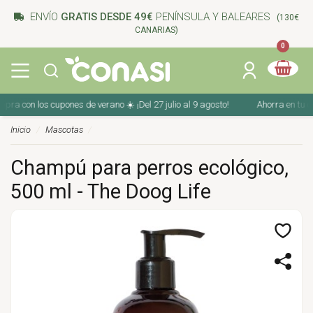
ENVÍO
GRATIS DESDE 49€
PENÍNSULA Y BALEARES
(130€
CANARIAS)
0
 con los cupones de verano ☀️ ¡Del 27 julio al 9 agosto!
Ahorra en tu compr
Inicio
Mascotas
Champú para perros ecológico,
500 ml - The Doog Life