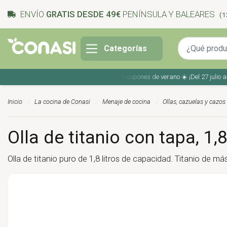
ENVÍO
GRATIS DESDE 49€
PENÍNSULA Y BALEARES
(1
Categorías
Ahorra en tu compra con los cupones de verano ☀️ ¡Del 27 julio al 9 
Inicio
La cocina de Conasi
Menaje de cocina
Ollas, cazuelas y cazos
Olla de titanio con tapa, 1,8 
Olla de titanio puro de 1,8 litros de capacidad. Titanio de m