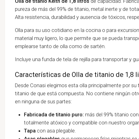
Olla de titanio Keith de 1,8 litros
de capacidad. Fabric
pureza de más del 99% de titanio, metal inerte y de tot
Alta resistencia, durabilidad y ausencia de tóxicos, res
Olla para su uso cotidiano en la cocina o para excursio
material muy ligero, lo que permite que se pueda transp
emplearse tanto de olla como de sartén.
Incluye una funda de tela de rejilla para transportar y gua
Características de Olla de titanio de 1,8 li
Desde Conasi elegimos esta olla principalmente por su t
titanio de que está compuesta. No contiene ningún otro
en ninguna de sus partes:
Fabricada de titanio puro:
más del 99% titanio con t
totalmente atóxico y compatible con nuestro orga
Tapa
con asa plegable.
Asas plegables
que permanecen frías mientras se 