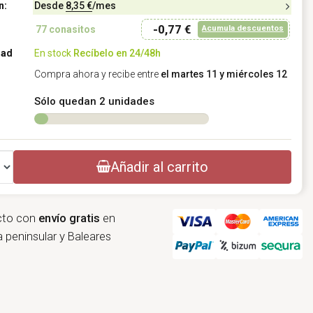
n:
Desde
8,35 €
/mes
-0,77 €
Acumula descuentos
77
conasitos
dad
En stock
Recíbelo en 24/48h
Compra ahora y recibe entre
el martes 11 y miércoles 12
Sólo quedan 2 unidades
Añadir al carrito
cto con
envío gratis
en
 peninsular y Baleares