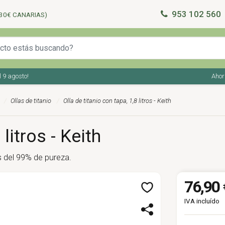
953 102 560
30€ CANARIAS)
agosto!
Ahorra e
Ollas de titanio
Olla de titanio con tapa, 1,8 litros - Keith
litros - Keith
ás del 99% de pureza.
76,90 
IVA incluído