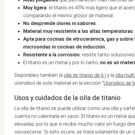
Muy ligera
: el titanio es 45% más ligero que el acer
comparando el mismo grosor de material.
No desprende olores ni sabores
.
Material muy resistente a las altas temperaturas
Apta para cocinas de vitrocerámica, gas y sobre 
microondas ni cocinas de inducción.
Resistente a la corrosión:
resiste tanto soluciones
El titano es un metal y por lo tanto,
no es un materi
Disponibles también la
olla de titanio de 6 l
y la
olla mult
utensilios de este material en la seccion "
Utensilios de t
Usos y cuidados de la olla de titanio
La olla de titanio se puede utilizar como una olla y sart
cuenta no calentarla en vacío. El titanio es un metal q
elevadas, por lo que si recibe mucho calor en fuego dire
oscurecerse. Si esto ocurre, se trata solamente de un