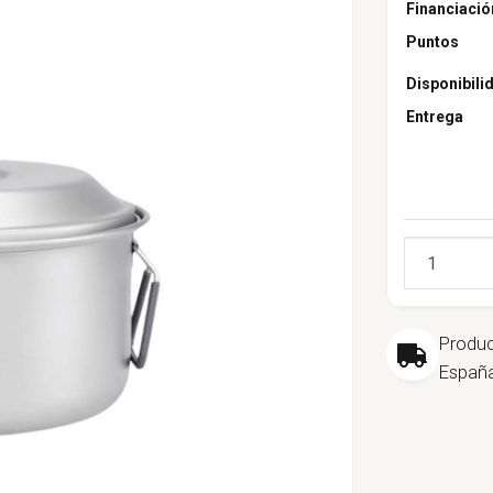
Financiació
Puntos
Disponibili
Entrega
Cantidad
Produ
España