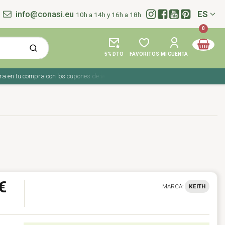
info@conasi.eu
ES
10h a 14h y 16h a 18h
Idioma:
0
5% DTO
FAVORITOS
MI CUENTA
n tu compra con los cupones de verano ☀️ ¡Del 27 julio al 9 agosto!
€
MARCA:
KEITH