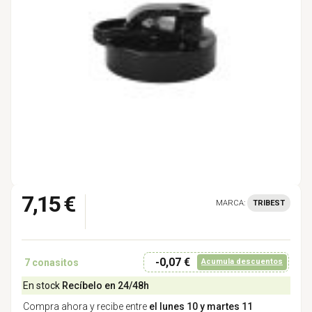
7,15 €
MARCA:
TRIBEST
-0,07 €
7
conasitos
Acumula descuentos
En stock
Recíbelo en 24/48h
Compra ahora y recibe entre
el lunes 10 y martes 11