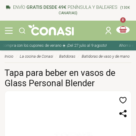
ENVÍO
GRATIS DESDE 49€
PENÍNSULA Y BALEARES
(130€
CANARIAS)
0
 compra con los cupones de verano ☀️ ¡Del 27 julio al 9 agosto!
Ahorra en t
Inicio
La cocina de Conasi
Batidoras
Batidoras de vaso y de mano
Tapa para beber en vasos de
Glass Personal Blender