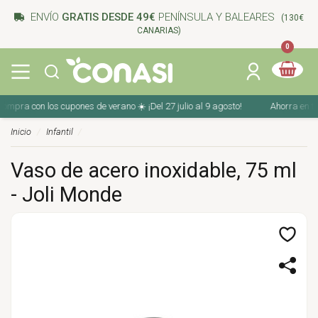
ENVÍO
GRATIS DESDE 49€
PENÍNSULA Y BALEARES
(130€
CANARIAS)
0
mpra con los cupones de verano ☀️ ¡Del 27 julio al 9 agosto!
Ahorra en tu c
Inicio
Infantil
Vaso de acero inoxidable, 75 ml
- Joli Monde