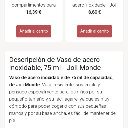
compartimentos para
acero inoxidable - Joli
niños de acero
Monde
16,39 €
8,80 €
inoxidable, autobús -
Joli monde
Añadir al carrito
Añadir al carrito
Descripción de Vaso de acero
inoxidable, 75 ml - Joli Monde
Vaso de acero inoxidable de 75 ml de capacidad,
de Joli Monde
. Vaso resistente, sostenible y
pensado especialmente para los niños por su
pequeño tamaño y su fácil agarre, ya que es muy
cómodo para poder cogerlo con sus pequeñas
manos y por su base ancha, es fácil de mantener de
pie.