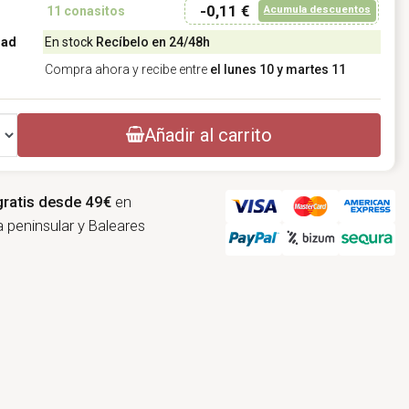
-0,11 €
Acumula descuentos
11
conasitos
dad
En stock
Recíbelo en 24/48h
Compra ahora y recibe entre
el lunes 10 y martes 11
Añadir al carrito
gratis desde 49€
en
 peninsular y Baleares