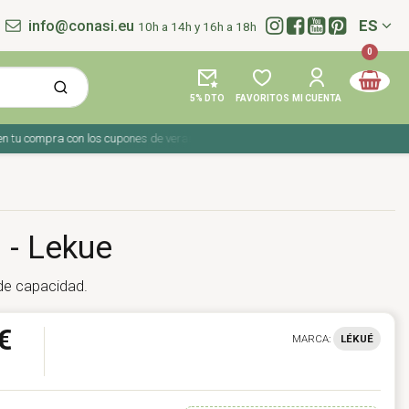
info@conasi.eu
ES
10h a 14h y 16h a 18h
Idioma:
0
5% DTO
FAVORITOS
MI CUENTA
compra con los cupones de verano ☀️ ¡Del 27 julio al 9 agosto!
l - Lekue
 de capacidad.
€
MARCA:
LÉKUÉ