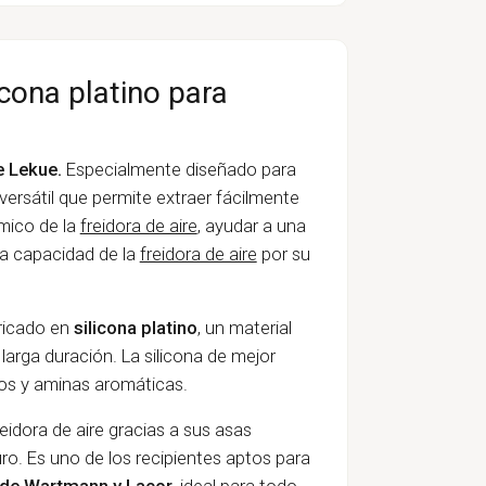
icona platino para
e Lekue.
Especialmente diseñado para
ersátil que permite extraer fácilmente
ámico de la
freidora de aire
, ayudar a una
la capacidad de la
freidora de aire
por su
ricado en
silicona platino
, un material
 larga duración. La silicona de mejor
dos y aminas aromáticas.
eidora de aire gracias a sus asas
o. Es uno de los recipientes aptos para
de Wartmann y Lacor
, ideal para todo