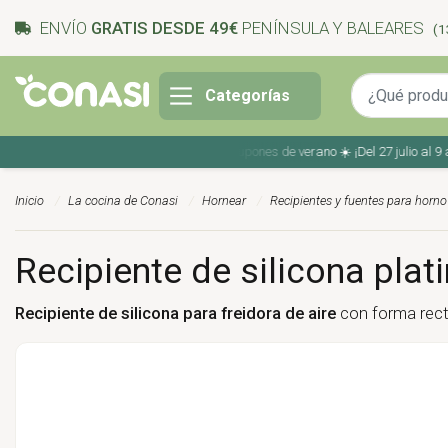
ENVÍO
GRATIS DESDE 49€
PENÍNSULA Y BALEARES
(1
Categorías
Ahorra en tu compra con los cupones de verano ☀️ ¡Del 27 julio al 9 agost
Inicio
La cocina de Conasi
Hornear
Recipientes y fuentes para horno
Recipiente de silicona plati
Recipiente de silicona para freidora de aire
con forma recta