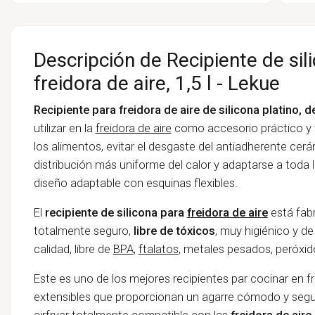
Descripción de Recipiente de sil
freidora de aire, 1,5 l - Lekue
Recipiente para freidora de aire de silicona platino, d
utilizar en la
freidora de aire
como accesorio práctico y v
los alimentos, evitar el desgaste del antiadherente cer
distribución más uniforme del calor y adaptarse a toda 
diseño adaptable con esquinas flexibles.
El
recipiente de silicona para
freidora de aire
está fab
totalmente seguro,
libre de tóxicos
, muy higiénico y de
calidad, libre de
BPA
,
ftalatos
, metales pesados, peróxi
Este es uno de los mejores recipientes par cocinar en fr
extensibles que proporcionan un agarre cómodo y segur
airfryer totalmente compatible con las
freidora de aire