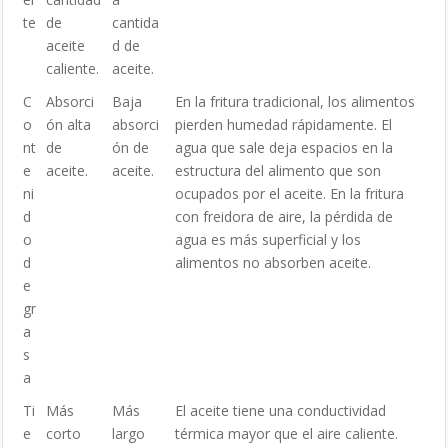
te
de
cantida
aceite
d de
caliente.
aceite.
C
Absorci
Baja
En la fritura tradicional, los alimentos
o
ón alta
absorci
pierden humedad rápidamente. El
nt
de
ón de
agua que sale deja espacios en la
e
aceite.
aceite.
estructura del alimento que son
ni
ocupados por el aceite. En la fritura
d
con freidora de aire, la pérdida de
o
agua es más superficial y los
d
alimentos no absorben aceite.
e
gr
a
s
a
Ti
Más
Más
El aceite tiene una conductividad
e
corto
largo
térmica mayor que el aire caliente.