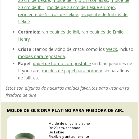
20 cm de Lékué
,
molde de 16,5 cm con asas
,
molde de
20 cm de Ibili
,
molde de 20 cm de Lékué en rojo
,
recipiente de 5 litros de Lékué
,
recipiente de 6 litros de
Lékué
.
Cerámica:
ramequines de Ibili
,
ramequines de Emile
Henry
.
Cristal:
tarros de vidrio de cristal como los
Weck
, incluso
moldes para repostería
.
Papel:
papel de horno compostable
sin blanqueantes de
If you care
,
moldes de papel para hornear
sin parafinas
de Ibili, etc.
Estos son algunos de nuestros moldes favoritos para usar en tu
freidora de aire
MOLDE DE SILICONA PLATINO PARA FREIDORA DE AIRE, 20 CM - LEKUE
Molde de silicona platino
De 20 cm, redondo
De Lékué
Flexible y antiadherente