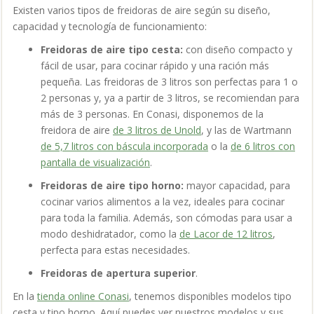
Existen varios tipos de freidoras de aire según su diseño,
capacidad y tecnología de funcionamiento:
Freidoras de aire tipo cesta:
con diseño compacto y
fácil de usar, para cocinar rápido y una ración más
pequeña. Las freidoras de 3 litros son perfectas para 1 o
2 personas y, ya a partir de 3 litros, se recomiendan para
más de 3 personas. En Conasi, disponemos de la
freidora de aire
de 3 litros de Unold
, y las de Wartmann
de 5,7 litros con báscula incorporada
o la
de 6 litros con
pantalla de visualización
.
Freidoras de aire tipo horno:
mayor capacidad, para
cocinar varios alimentos a la vez, ideales para cocinar
para toda la familia. Además, son cómodas para usar a
modo
deshidratador, c
omo la
de Lacor de 12 litros
,
perfecta para estas necesidades.
Freidoras de apertura superior
.
En la
tienda online Conasi
, tenemos disponibles modelos tipo
cesta y tipo horno. Aquí puedes ver nuestros modelos y sus