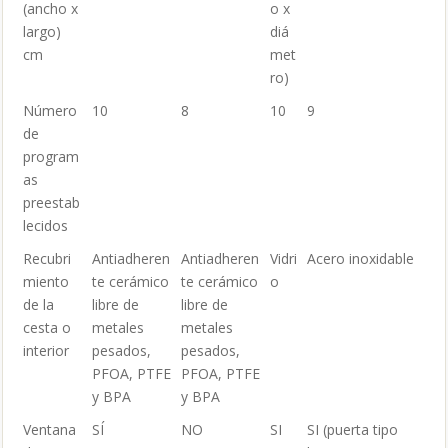
(ancho x
o x
largo)
diá
cm
met
ro)
Número
10
8
10
9
de
program
as
preestab
lecidos
Recubri
Antiadheren
Antiadheren
Vidri
Acero inoxidable
miento
te cerámico
te cerámico
o
de la
libre de
libre de
cesta o
metales
metales
interior
pesados,
pesados,
PFOA, PTFE
PFOA, PTFE
y BPA
y BPA
Ventana
SÍ
NO
SI
SI (puerta tipo