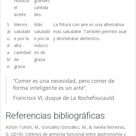
reutiliza
grandes
el
cantida
aceite.
des.
S
Menos
Más
La fritura con aire es una alternativa
al
saludabl
saludabl
más saludable. También permite asar
u
e por la
e por la
y deshidratar alimentos.
d
alta
reducci
a
cantidad
ón de
bl
de
grasa.
e
grasa.
“Comer es una necesidad, pero comer de
forma inteligente es un arte”.
Francisco VI, duque de La Rochefoucauld.
Referencias bibliográficas
Achón Tuñón, M., González González, M., & Varela Moreiras,
G. (2018). Criterios de armonía funcional entre gastronomía y