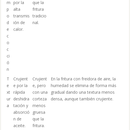
m
por la
que la
p
alta
fritura
o
transmis
tradicio
d
ión de
nal.
e
calor.
c
o
c
ci
ó
n
T
Crujient
Crujient
En la fritura con freidora de aire, la
e
e por la
e, pero
humedad se elimina de forma más
xt
rápida
con una
gradual dando una textura menos
ur
deshidra
corteza
densa, aunque también crujiente.
a
tación y
menos
absorció
gruesa
n de
que la
aceite.
fritura.