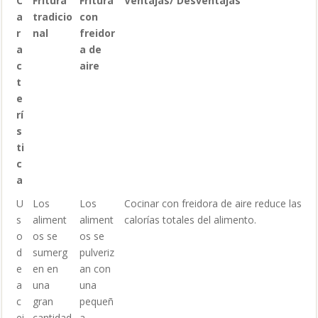
C
Fritura
Fritura
Ventajas/ Desventajas
a
tradicio
con
r
nal
freidor
a
a de
c
aire
t
e
rí
s
ti
c
a
U
Los
Los
Cocinar con freidora de aire reduce las
s
aliment
aliment
calorías totales del alimento.
o
os se
os se
d
sumerg
pulveriz
e
en en
an con
a
una
una
c
gran
pequeñ
ei
cantidad
a