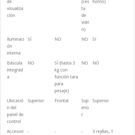
de
(ces
horno)
visualiza
ta
ción
de
vidri
o)
Iluminaci
SÍ
NO
NO
SI
ón
interna
Báscula
NO
SÍ (hasta 3
NO
NO
integrad
kg con
a
función tara
para
pesaje)
Ubicació
Superior
Frontal
Sup
Superior
n del
erio
panel de
r
control
Accesori
-
-
-
3 rejillas, 1