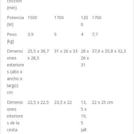
cocción
(min)
Potencia
1500
1700
120
1700
(W)
0
Peso
3,9
5
4
7,7
(kg)
Dimensi
25,5 x 36,7
31 x 26 x 33
28 x
37,6 x 35,8 x 32,3
ones
x 28,5
26 x
exteriore
31
s (alto x
ancho x
largo)
cm
Dimensi
22,5 x 22,5
23,5 x 22
13,
22 x 25 cm
ones
5 x
interiore
19,
s de la
5
cesta
(alt