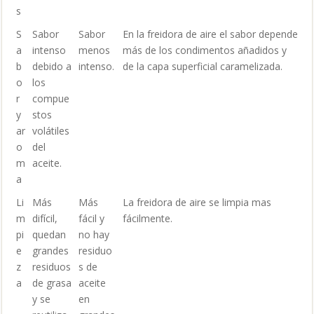
s
S
Sabor
Sabor
En la freidora de aire el sabor depende
a
intenso
menos
más de los condimentos añadidos y
b
debido a
intenso.
de la capa superficial caramelizada.
o
los
r
compue
y
stos
ar
volátiles
o
del
m
aceite.
a
Li
Más
Más
La freidora de aire se limpia mas
m
difícil,
fácil y
fácilmente.
pi
quedan
no hay
e
grandes
residuo
z
residuos
s de
a
de grasa
aceite
y se
en