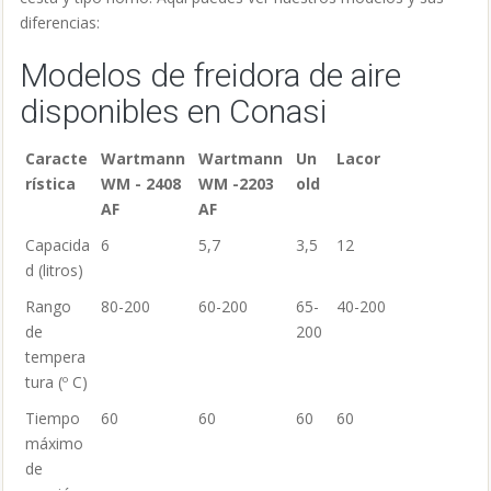
diferencias:
Modelos de freidora de aire
disponibles en Conasi
Caracte
Wartmann
Wartmann
Un
Lacor
rística
WM - 2408
WM -2203
old
AF
AF
Capacida
6
5,7
3,5
12
d (litros)
Rango
80-200
60-200
65-
40-200
de
200
tempera
tura (º C)
Tiempo
60
60
60
60
máximo
de