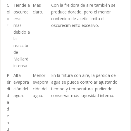
C
Tiende a
Más
Con la freidora de aire también se
ol
oscurec
claro.
produce dorado, pero el menor
o
erse
contenido de aceite limita el
r
más
oscurecimiento excesivo.
debido a
la
reacción
de
Maillard
intensa.
P
Alta
Menor
En la fritura con aire, la pérdida de
ér
evapora
evapora
agua se puede controlar ajustando
di
ción del
ción del
tiempo y temperatura, pudiendo
d
agua.
agua.
conservar más jugosidad interna.
a
d
e
h
u