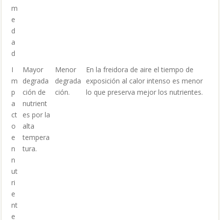
m
e
d
a
d
I
Mayor
Menor
En la freidora de aire el tiempo de
m
degrada
degrada
exposición al calor intenso es menor
p
ción de
ción.
lo que preserva mejor los nutrientes.
a
nutrient
ct
es por la
o
alta
e
tempera
n
tura.
n
ut
ri
e
nt
e