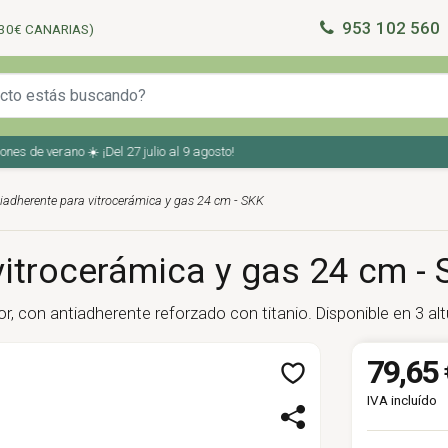
953 102 560
30€ CANARIAS)
de verano ☀️ ¡Del 27 julio al 9 agosto!
tiadherente para vitrocerámica y gas 24 cm - SKK
vitrocerámica y gas 24 cm -
r, con antiadherente reforzado con titanio. Disponible en 3 al
79,65 
IVA incluído