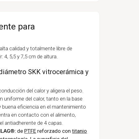
ente para
 alta calidad y totalmente libre de
: 4, 5,5 y 7,5 cm de altura.
 diámetro SKK vitrocerámica y
conducción del calor y aligera el peso.
ón uniforme del calor, tanto en la base
buena eficiencia en el mantenimiento
 entra en contacto con el alimento,
el antiadherente de 4 capas.
 ILAG
®
:
de
PTFE
reforzado con
titanio
otecnología
. La superficie del