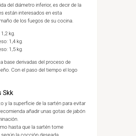
 del diámetro inferior, es decir de la
es están interesados en esta
amaño de los fuegos de su cocina.
 1,2 kg.
so: 1,4 kg.
so: 1,5 kg.
la base derivadas del proceso de
eño. Con el paso del tiempo el logo
s Skk
 y la superficie de la sartén para evitar
e recomienda añadir unas gotas de jabón
minación.
imo hasta que la sartén tome
a según la cocción deseada.