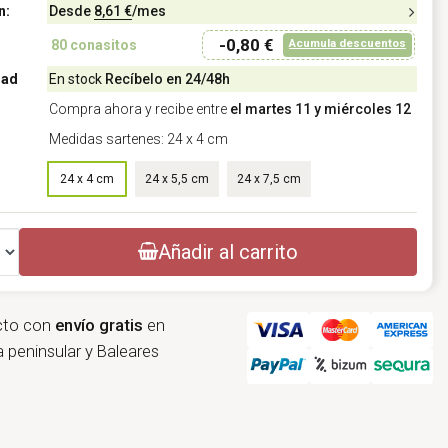
n:
Desde
8,61 €
/mes
-0,80 €
Acumula descuentos
80
conasitos
dad
En stock
Recíbelo en 24/48h
Compra ahora y recibe entre
el martes 11 y miércoles 12
Medidas sartenes: 24 x 4 cm
Medidas (diámetro x altura): 24 x 4 cm
24 x 4 cm
24 x 5,5 cm
24 x 7,5 cm
Añadir al carrito
cto con
envío gratis
en
 peninsular y Baleares