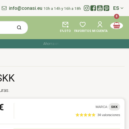
info@conasi.eu
ES
10h a 14h y 16h a 18h
Idioma:
0
5% DTO
FAVORITOS
MI CUENTA
Ahorra en tu compra con los cupones de verano ☀️ ¡Del 27 
 SKK
turas.
€
MARCA:
SKK
34 valoraciones