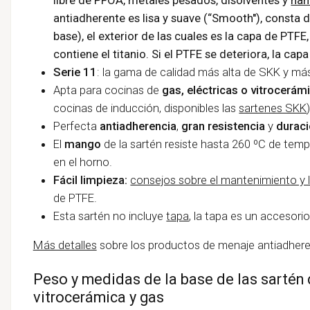
antiadherente es lisa y suave (“Smooth''), consta d
base), el exterior de las cuales es la capa de PTF
contiene el titanio. Si el PTFE se deteriora, la ca
Serie 11
: la gama de calidad más alta de SKK y má
Apta para cocinas de
gas, eléctricas o vitrocerám
cocinas de inducción, disponibles las
sartenes SKK
)
Perfecta
antiadherencia
,
gran resistencia
y
durac
El
mango
de la sartén resiste hasta 260 ºC de temp
en el horno.
Fácil limpieza:
consejos sobre el mantenimiento y 
de PTFE.
Esta sartén no incluye
tapa
, la tapa es un accesorio
Más detalles
sobre los productos de menaje antiadher
Peso y medidas de la base de las sartén
vitrocerámica y gas