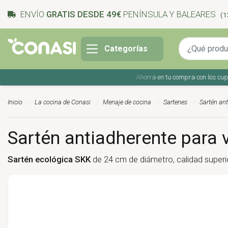
ENVÍO
GRATIS DESDE 49€
PENÍNSULA Y BALEARES
(1
Categorías
Ahorra en tu compra con los cupones 
Inicio
La cocina de Conasi
Menaje de cocina
Sartenes
Sartén an
Sartén antiadherente para 
Sartén ecológica SKK
de 24 cm de diámetro, calidad superio