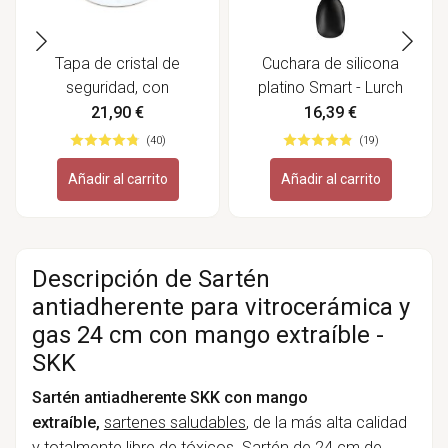
Tapa de cristal de
Cuchara de silicona
seguridad, con
platino Smart - Lurch
regulador de vapor -
21,90 €
16,39 €
SKK
(40)
(19)
Añadir al carrito
Añadir al carrito
Descripción de Sartén
antiadherente para vitrocerámica y
gas 24 cm con mango extraíble -
SKK
Sartén antiadherente SKK con mango
extraíble,
sartenes saludables
, de la más alta calidad
y totalmente libre de tóxicos. Sartén de 24 cm de