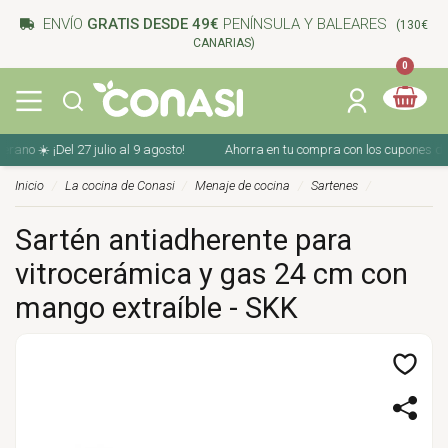
ENVÍO
GRATIS DESDE 49€
PENÍNSULA Y BALEARES
(130€
CANARIAS)
0
 ¡Del 27 julio al 9 agosto!
Ahorra en tu compra con los cupones de verano 
Inicio
La cocina de Conasi
Menaje de cocina
Sartenes
Sartén antiadherente para
vitrocerámica y gas 24 cm con
mango extraíble - SKK