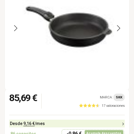
85,69 €
MARCA:
SKK
17 valoraciones
Desde
9,16 €
/mes
-0,86 €
86
conasitos
Acumula descuentos