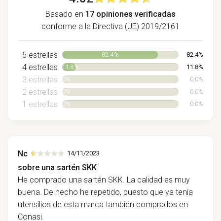
Basado en
17 opiniones verificadas
conforme a la Directiva (UE) 2019/2161
5 estrellas
82.4%
82.4%
4 estrellas
11.8%
11.8%
3 estrellas
0.0%
0%
2 estrellas
0.0%
0%
1 estrellas
0.0%
0%
Nc
14/11/2023
sobre una sartén SKK
He comprado una sartén SKK. La calidad es muy
buena. De hecho he repetido, puesto que ya tenía
utensilios de esta marca también comprados en
Conasi.