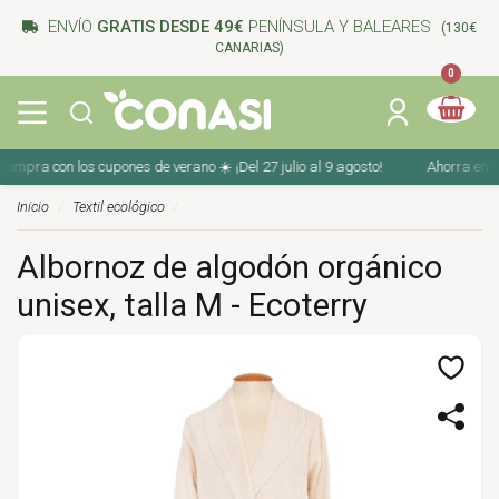
ENVÍO
GRATIS DESDE 49€
PENÍNSULA Y BALEARES
(130€
CANARIAS)
0
mpra con los cupones de verano ☀️ ¡Del 27 julio al 9 agosto!
Ahorra en tu c
Inicio
Textil ecológico
Albornoz de algodón orgánico
unisex, talla M - Ecoterry