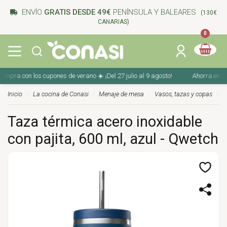
ENVÍO
GRATIS DESDE 49€
PENÍNSULA Y BALEARES
(130€
CANARIAS)
0
pra con los cupones de verano ☀️ ¡Del 27 julio al 9 agosto!
Ahorra en tu c
Inicio
La cocina de Conasi
Menaje de mesa
Vasos, tazas y copas
Taza térmica acero inoxidable
con pajita, 600 ml, azul - Qwetch