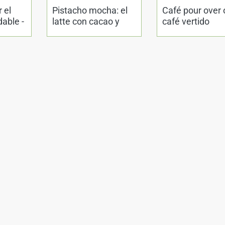
 el
Pistacho mocha: el
Café pour over 
able -
latte con cacao y
café vertido
rnández
pistacho