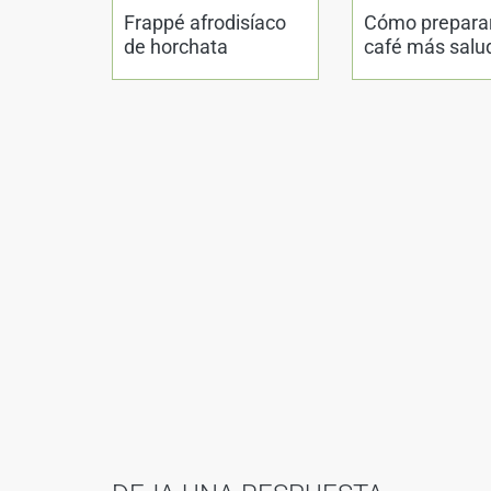
Frappé afrodisíaco
Cómo preparar
de horchata
café más salud
Dra. Odile Fe