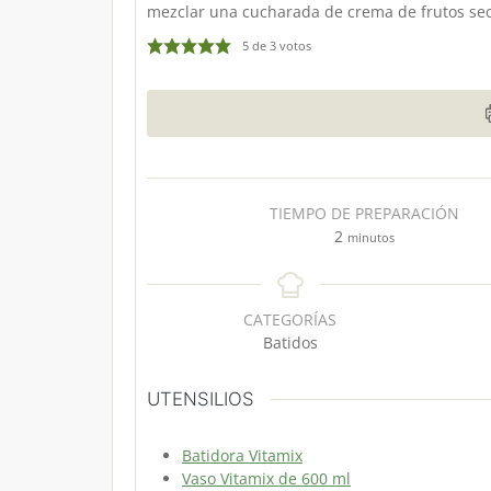
mezclar una cucharada de crema de frutos sec
5
de
3
votos
TIEMPO DE PREPARACIÓN
m
2
minutos
i
n
u
CATEGORÍAS
t
Batidos
o
s
UTENSILIOS
Batidora Vitamix
Vaso Vitamix de 600 ml