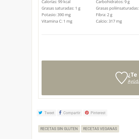
Calorías:
99
kcal
Carbohidratos:
9
g
Grasas saturadas:
1
g
Grasas poliinsaturadas
Potasio:
390
mg
Fibra:
2
g
Vitamina C:
1
mg
Calcio:
317
mg
¿Te
Ayúd
Tweet
Compartir
Pinterest
RECETAS SIN GLUTEN
RECETAS VEGANAS