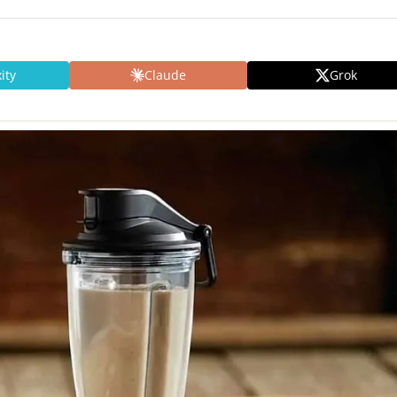
ity
Claude
Grok