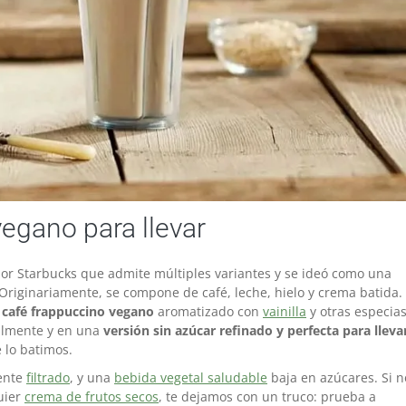
egano para llevar
or Starbucks que admite múltiples variantes y se ideó como una
Originariamente, se compone de café, leche, hielo y crema batida.
n
café frappuccino vegano
aromatizado con
vainilla
y otras especias
ilmente y en una
versión sin azúcar refinado y perfecta para lleva
 lo batimos.
mente
filtrado
, y una
bebida vegetal saludable
baja en azúcares. Si n
uier
crema de frutos secos
, te dejamos con un truco: prueba a