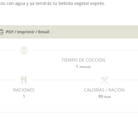
os con agua y ya tendrás tu bebida vegetal exprés.
PDF / Imprimir / Email
TIEMPO DE COCCIÓN
m
1
minuto
i
n
u
RACIONES
CALORÍAS / RACIÓN
t
1
99
kcal
o