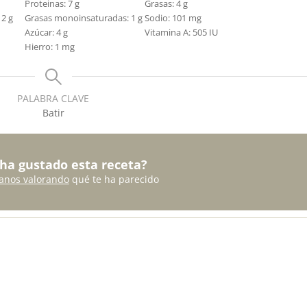
Proteinas:
7
g
Grasas:
4
g
:
2
g
Grasas monoinsaturadas:
1
g
Sodio:
101
mg
Azúcar:
4
g
Vitamina A:
505
IU
Hierro:
1
mg
PALABRA CLAVE
Batir
 ha gustado esta receta?
anos valorando
qué te ha parecido