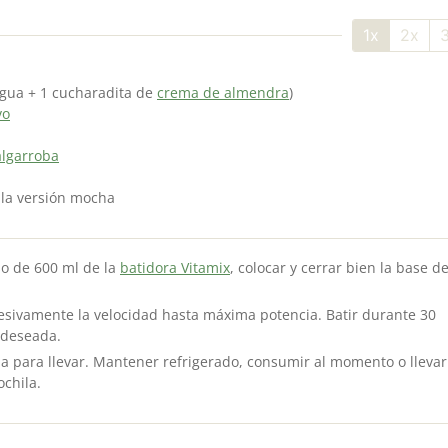
1x
2x
agua + 1 cucharadita de
crema de almendra
)
vo
algarroba
a la versión mocha
so de 600 ml de la
batidora Vitamix
, colocar y cerrar bien la base d
esivamente la velocidad hasta máxima potencia. Batir durante 30
a deseada.
apa para llevar. Mantener refrigerado, consumir al momento o llevar
chila.