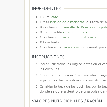
INGREDIENTES
100
ml
café
1
taza
bebida de almendras
(o 1 taza de 
⅛
cucharadita
vainilla de Bourbon en pol
¼
cucharadita
canela en polvo
1
cucharadita
sirope de dátil
o
sirope de 
¾
taza
hielo
1
cucharadita
cacao puro
- opcional, par
INSTRUCCIONES
Introducir todos los ingredientes en el va
las cuchillas.
Seleccionar velocidad 1 y aumentar progr
segundos o hasta obtener la consistenci
Cambiar la tapa de las cuchillas por la t
donde se quiera dentro de una bolsa o mo
VALORES NUTRICIONALES / RACIÓN