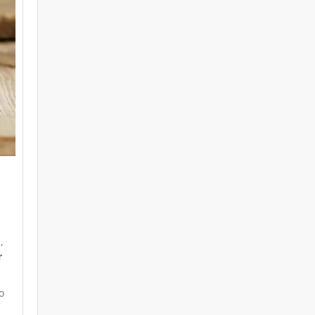
,
r
o