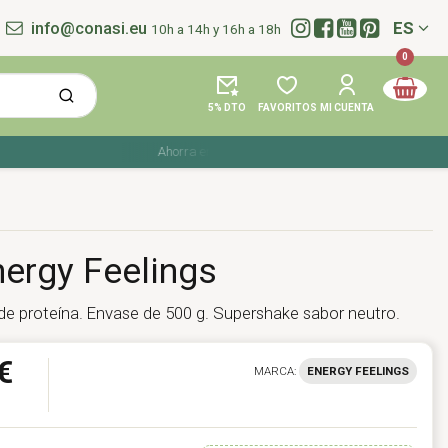
info@conasi.eu
ES
10h a 14h y 16h a 18h
Idioma:
0
5% DTO
FAVORITOS
MI CUENTA
Ahorra en tu compra con los cupones de verano ☀️ ¡Del 2
nergy Feelings
 de proteína. Envase de 500 g. Supershake sabor neutro.
€
MARCA:
ENERGY FEELINGS