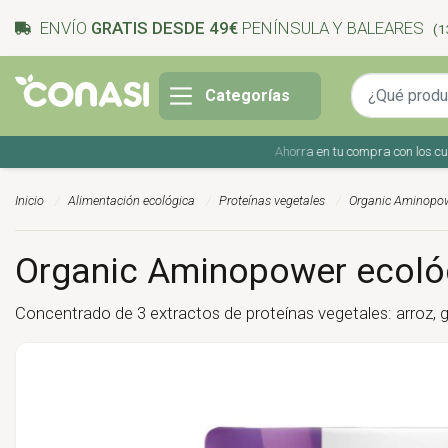
ENVÍO
GRATIS DESDE 49€
PENÍNSULA Y BALEARES
(1
Categorías
Ahorra en tu compra con los cupone
Inicio
Alimentación ecológica
Proteínas vegetales
Organic Aminopowe
Organic Aminopower ecológi
Concentrado de 3 extractos de proteínas vegetales: arroz, 