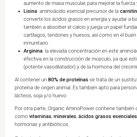
aumento de masa muscular, para mejorar la fuerza y 
Lisina
: aminoácido esencial precursor de la
carniti
convertir los ácidos grasos en energía y ayudar a ba
también a absorber el calcio y juega un papel fund
cartílagos, tendones y huesos, así como en el bue
inmunitario.
Arginina
: la elevada concentración en este aminoác
efectiva en la construcción de músculo, ya que estim
(potente vasodilatador) y de la hormona del creci
Al contener un
80% de proteínas
se trata de un sustit
proteína de origen animal. Es también apto para personas
lácteos, soja y/o huevo.
Por otra parte, Organic AminoPower contiene también o
como
vitaminas
,
minerales
,
ácidos grasos esenciales
hormonas y antibióticos.