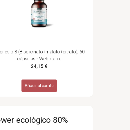
nesio 3 (Bisglicinato+malato+citrato), 60
cápsulas - Webotanix
24,15 €
Añadir al carrito
ower ecológico 80%
s