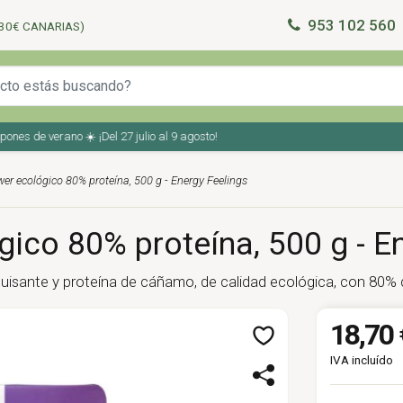
953 102 560
30€ CANARIAS)
s de verano ☀️ ¡Del 27 julio al 9 agosto!
r ecológico 80% proteína, 500 g - Energy Feelings
co 80% proteína, 500 g - E
guisante y proteína de cáñamo, de calidad ecológica, con 80%
18,70 
IVA incluído