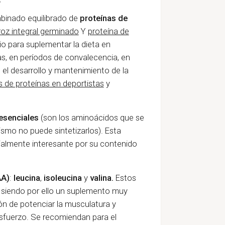
binado equilibrado de
proteínas de
roz integral germinado
Y
proteína de
para suplementar la dieta en
as, en períodos de convalecencia, en
 el desarrollo y mantenimiento de la
 de proteínas en deportistas
y
esenciales
(son los aminoácidos que se
ismo no puede sintetizarlos). Esta
ialmente interesante por su contenido
AA)
:
leucina
,
isoleucina
y
valina.
Estos
 siendo por ello un suplemento muy
ión de potenciar la musculatura y
esfuerzo. Se recomiendan para el