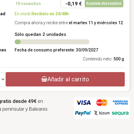
-0,19 €
Acumula descuentos
19
conasitos
dad
En stock
Recíbelo en 24/48h
Compra ahora y recibe entre
el martes 11 y miércoles 12
Sólo quedan 2 unidades
nes
Fecha de consumo preferente: 30/09/2027
Contenido neto:
500 g
Añadir al carrito
gratis desde 49€
en
 peninsular y Baleares