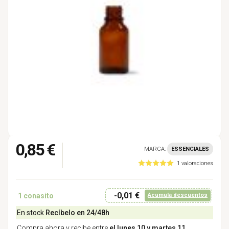
0,85 €
MARCA:
ESSENCIALES
1 valoraciones
-0,01 €
1
conasito
Acumula descuentos
En stock
Recíbelo en 24/48h
Compra ahora y recibe entre
el lunes 10 y martes 11