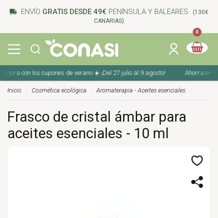
ENVÍO
GRATIS DESDE 49€
PENÍNSULA Y BALEARES
(130€
CANARIAS)
0
mpra con los cupones de verano ☀️ ¡Del 27 julio al 9 agosto!
Ahorra en tu c
Inicio
Cosmética ecológica
Aromaterapia - Aceites esenciales
Frasco de cristal ámbar para
aceites esenciales - 10 ml