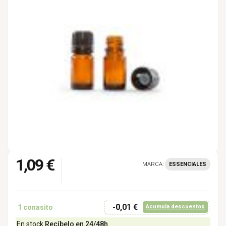
1,09 €
MARCA:
ESSENCIALES
-0,01 €
1
conasito
Acumula descuentos
En stock
Recíbelo en 24/48h