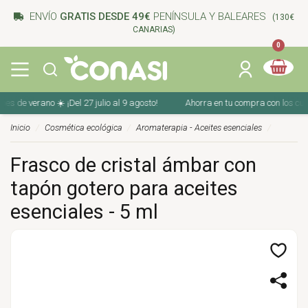
ENVÍO
GRATIS DESDE 49€
PENÍNSULA Y BALEARES
(130€
CANARIAS)
0
 de verano ☀️ ¡Del 27 julio al 9 agosto!
Ahorra en tu compra con los cupone
Inicio
Cosmética ecológica
Aromaterapia - Aceites esenciales
Frasco de cristal ámbar con
tapón gotero para aceites
esenciales - 5 ml