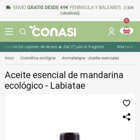
ENVÍO
GRATIS DESDE 49€
PENÍNSULA Y BALEARES
(130€
CANARIAS)
0
ra con los cupones de verano ☀️ ¡Del 27 julio al 9 agosto!
Ahorra en tu com
Inicio
Cosmética ecológica
Aromaterapia - Aceites esenciales
Aceite esencial de mandarina
ecológico - Labiatae