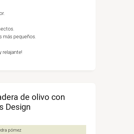
or.
nsectos.
 los más pequeños.
 relajante!
adera de olivo con
s Design
iedra pómez