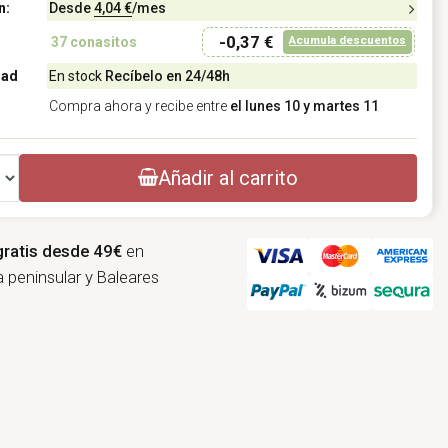
n:
Desde
4,04 €
/mes
-0,37 €
Acumula descuentos
37
conasitos
dad
En stock
Recíbelo en 24/48h
Compra ahora y recibe entre
el lunes 10 y martes 11
Añadir al carrito
gratis desde 49€
en
 peninsular y Baleares