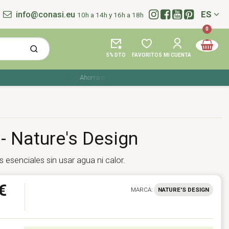
info@conasi.eu
ES
10h a 14h y 16h a 18h
Idioma:
0
5% DTO
FAVORITOS
MI CUENTA
Ahorra en tu compra con los cupones de verano ☀️ ¡Del 27
- Nature's Design
esenciales sin usar agua ni calor.
€
MARCA:
NATURE'S DESIGN