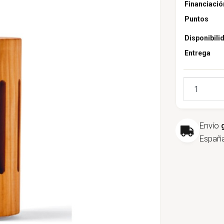
Financiació
Puntos
Disponibili
Entrega
Cantidad
Envío
España