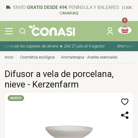
ENVÍO
GRATIS DESDE 49€
PENÍNSULA Y BALEARES
(130€
CANARIAS)
0
mpra con los cupones de verano ☀️ ¡Del 27 julio al 9 agosto!
Ahorra en tu c
Inicio
Cosmética ecológica
Aromaterapia - Aceites esenciales
Difusor a vela de porcelana,
nieve - Kerzenfarm
NUEVO