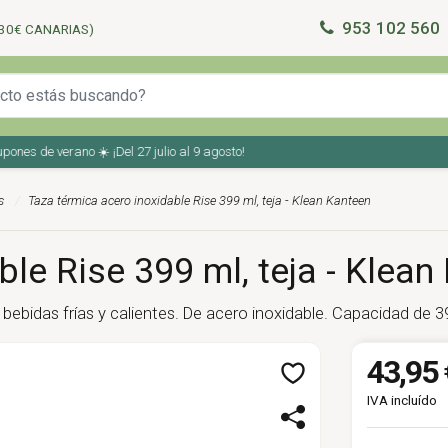
953 102 560
30€ CANARIAS)
 de verano ☀️ ¡Del 27 julio al 9 agosto!
s
Taza térmica acero inoxidable Rise 399 ml, teja - Klean Kanteen
le Rise 399 ml, teja - Klean
ebidas frías y calientes. De acero inoxidable. Capacidad de 39
43,95 
IVA incluído