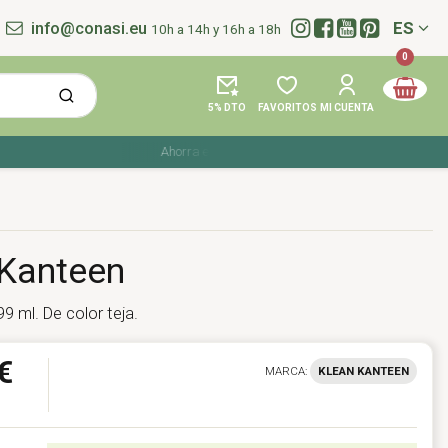
info@conasi.eu
ES
10h a 14h y 16h a 18h
Idioma:
0
5% DTO
FAVORITOS
MI CUENTA
Ahorra en tu compra con los cupones de verano ☀️ ¡Del 27
 Kanteen
9 ml. De color teja.
€
MARCA:
KLEAN KANTEEN