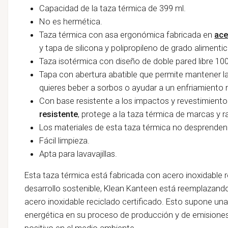
Capacidad de la taza térmica de 399 ml.
No es hermética.
Taza térmica con asa ergonómica fabricada en
ace
y tapa de silicona y polipropileno de grado alimentic
Taza isotérmica con diseño de doble pared libre 1
Tapa con abertura abatible que permite mantener la
quieres beber a sorbos o ayudar a un enfriamiento m
Con base resistente a los impactos y revestimient
resistente
, protege a la taza térmica de marcas y 
Los materiales de esta taza térmica no desprenden 
Fácil limpieza.
Apta para lavavajillas.
Esta taza térmica está fabricada con acero inoxidable 
desarrollo sostenible, Klean Kanteen está reemplazando
acero inoxidable reciclado certificado. Esto supone u
energética en su proceso de producción y de emisione
positivo en el medio ambiente.