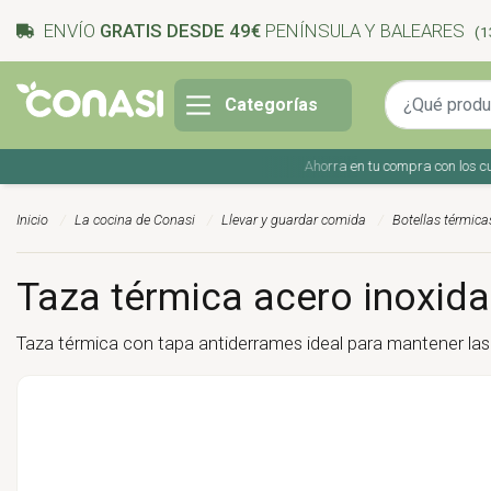
ENVÍO
GRATIS DESDE 49€
PENÍNSULA Y BALEARES
(1
Categorías
Ahorra en tu compra con los cupones
Inicio
La cocina de Conasi
Llevar y guardar comida
Botellas térmica
Taza térmica acero inoxidab
Taza térmica con tapa antiderrames ideal para mantener las b