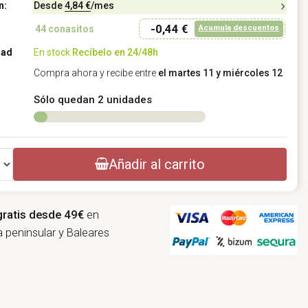
n:
Desde
4,84 €
/mes
-0,44 €
Acumula descuentos
44
conasitos
dad
En stock
Recíbelo en 24/48h
Compra ahora y recibe entre
el martes 11 y miércoles 12
Sólo quedan 2 unidades
Añadir al carrito
gratis desde 49€
en
 peninsular y Baleares