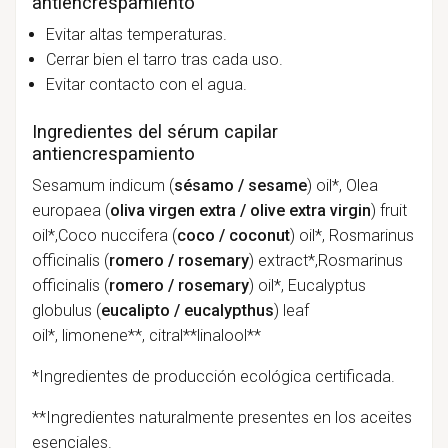
antiencrespamiento
Evitar altas temperaturas.
Cerrar bien el tarro tras cada uso.
Evitar contacto con el agua.
Ingredientes del sérum capilar
antiencrespamiento
Sesamum indicum (
sésamo / sesame
) oil*, Olea
europaea (
oliva virgen extra / olive extra virgin
) fruit
oil*,Coco nuccifera (
coco / coconut
) oil*, Rosmarinus
officinalis (
romero / rosemary
) extract*,Rosmarinus
officinalis (
romero / rosemary
) oil*, Eucalyptus
globulus (
eucalipto / eucalypthus
) leaf
oil*, limonene**, citral**linalool**
*Ingredientes de producción ecológica certificada.
**Ingredientes naturalmente presentes en los aceites
esenciales.