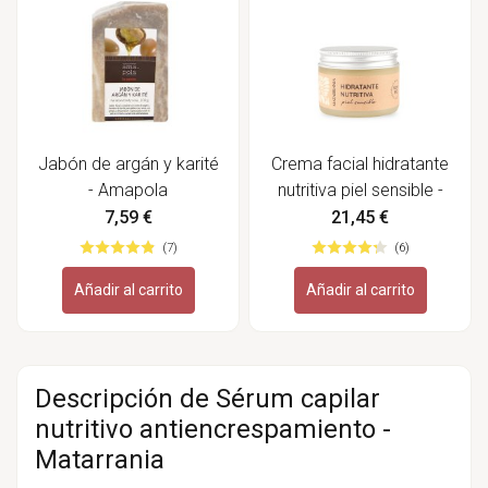
Jabón de argán y karité
Crema facial hidratante
- Amapola
nutritiva piel sensible -
Biocosmetics
Matarrania
7,59 €
21,45 €
(7)
(6)
Añadir al carrito
Añadir al carrito
Descripción de Sérum capilar
nutritivo antiencrespamiento -
Matarrania