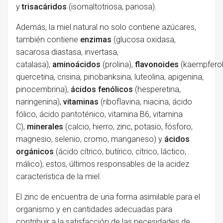
y
trisacáridos
(isomaltotriosa, panosa).
Además, la miel natural no solo contiene azúcares,
también contiene
enzimas
(glucosa oxidasa,
sacarosa diastasa, invertasa,
catalasa),
aminoácidos
(prolina),
flavonoides
(kaempferol
quercetina, crisina, pinobanksina, luteolina, apigenina,
pinocembrina),
ácidos fenólicos
(hesperetina,
naringenina),
vitaminas
(riboflavina, niacina, ácido
fólico, ácido pantoténico, vitamina B6, vitamina
C),
minerales
(calcio, hierro, zinc, potasio, fósforo,
magnesio, selenio, cromo, manganeso) y
ácidos
orgánicos
(ácido cítrico, butírico, cítrico, láctico,
málico), estos, últimos responsables de la acidez
característica de la miel.
El zinc de encuentra de una forma asimilable para el
organismo y en cantidades adecuadas para
contribuir a la satisfacción de las necesidades de