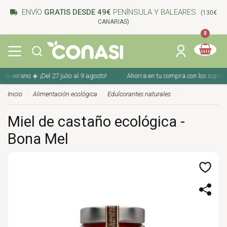
ENVÍO
GRATIS DESDE 49€
PENÍNSULA Y BALEARES
(130€
CANARIAS)
0
verano ☀️ ¡Del 27 julio al 9 agosto!
Ahorra en tu compra con los cupones de
Inicio
Alimentación ecológica
Edulcorantes naturales
Miel de castaño ecológica -
Bona Mel