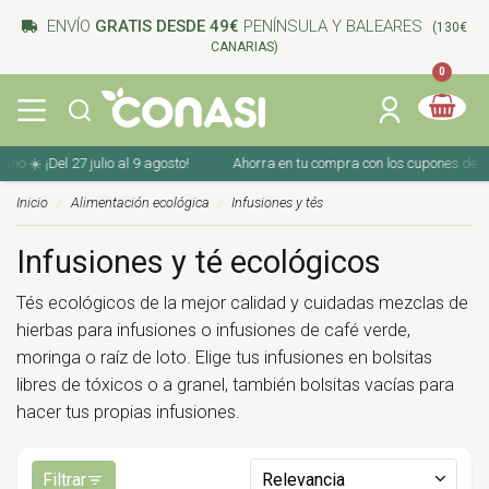
ENVÍO
GRATIS DESDE 49€
PENÍNSULA Y BALEARES
(130€
CANARIAS)
0
el 27 julio al 9 agosto!
Ahorra en tu compra con los cupones de verano ☀️ ¡
Inicio
Alimentación ecológica
Infusiones y tés
Infusiones y té ecológicos
Tés ecológicos de la mejor calidad y cuidadas mezclas de
hierbas para infusiones o infusiones de café verde,
moringa o raíz de loto. Elige tus infusiones en bolsitas
libres de tóxicos o a granel, también bolsitas vacías para
hacer tus propias infusiones.
Filtrar
Relevancia