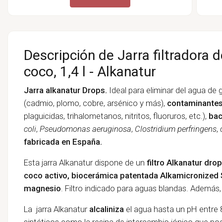
Descripción de Jarra filtradora d
coco, 1,4 l - Alkanatur
Jarra alkanatur Drops.
Ideal para eliminar del agua de 
(cadmio, plomo, cobre, arsénico y más),
contaminante
plaguicidas, trihalometanos, nitritos, fluoruros, etc.),
bac
coli
,
Pseudomonas aeruginosa
,
Clostridium perfringens
,
fabricada en España.
Esta jarra Alkanatur dispone de un
filtro Alkanatur dro
coco activo, biocerámica patentada Alkamicronized
magnesio
. Filtro indicado para aguas blandas. Además, t
La jarra Alkanatur
alcaliniza
el agua hasta un pH entre 8,
sintéticos como la resina de intercambio iónico que podr