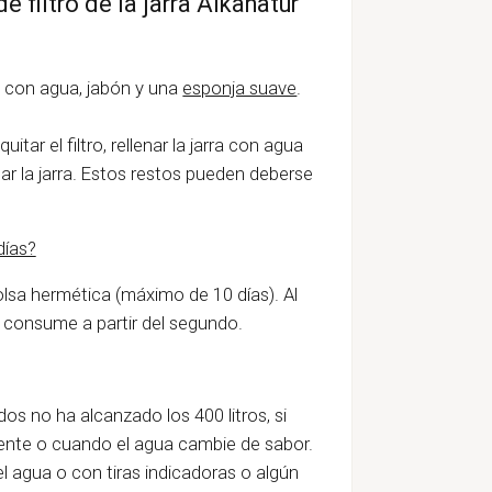
filtro de la jarra Alkanatur
nal con agua, jabón y una
esponja suave
.
itar el filtro, rellenar la jarra con agua
ar la jarra. Estos restos pueden deberse
días?
 bolsa hermética (máximo de 10 días). Al
 y consume a partir del segundo.
s no ha alcanzado los 400 litros, si
nte o cuando el agua cambie de sabor.
el agua o con tiras indicadoras o algún