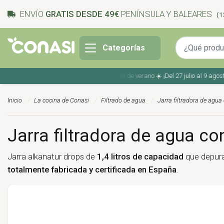
ENVÍO
GRATIS DESDE 49€
PENÍNSULA Y BALEARES
(1
Categorías
Ahorra en tu compra con los cupones de verano ☀️ ¡Del 27 julio al 9 agosto!
Inicio
La cocina de Conasi
Filtrado de agua
Jarra filtradora de agua c
Jarra filtradora de agua con 
Jarra alkanatur drops de
1,4 litros de capacidad
que depura
totalmente fabricada y certificada en España
.