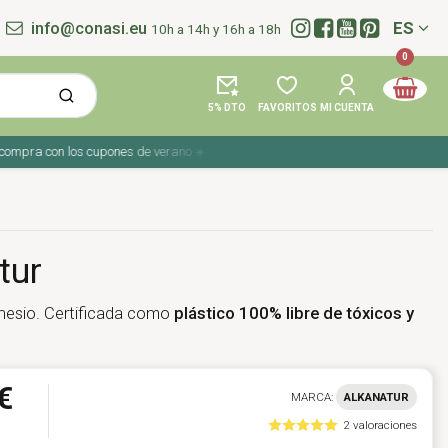
info@conasi.eu
ES
10h a 14h y 16h a 18h
Idioma:
0
5% DTO
FAVORITOS
MI CUENTA
ra con los cupones de verano ☀️ ¡Del 27 julio al 9 agosto!
tur
gnesio. Certificada como
plástico 100% libre de
tóxicos y
€
MARCA:
ALKANATUR
2 valoraciones