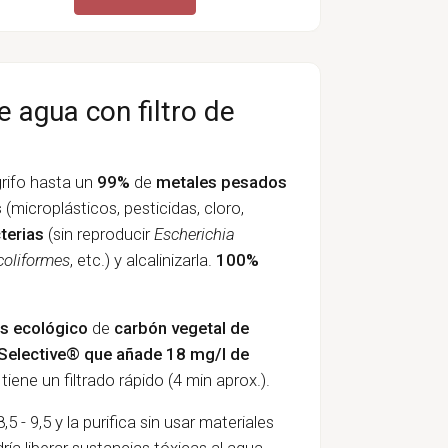
e agua con filtro de
grifo hasta un
99%
de
metales pesados
s
(microplásticos, pesticidas, cloro,
terias
(sin reproducir
Escherichia
coliformes
, etc.) y alcalinizarla.
100%
ps ecológico
de
carbón vegetal de
 Selective® que añade 18 mg/l de
iene un filtrado rápido (4 min aprox.).
5 - 9,5 y la purifica sin usar materiales
ía liberar sustancias tóxicas al agua.