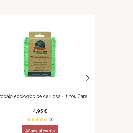
Filtro de r
alcaliniza
ropajo ecológico de celulosa - If You Care
4,95 €
(2)
Añadir al carrito