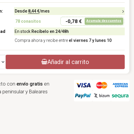
n:
Desde
8,44 €
/mes
-0,78 €
Acumula descuentos
78
conasitos
dad
En stock
Recíbelo en 24/48h
Compra ahora y recibe entre
el viernes 7 y lunes 10
Añadir al carrito
cto con
envío gratis
en
 peninsular y Baleares