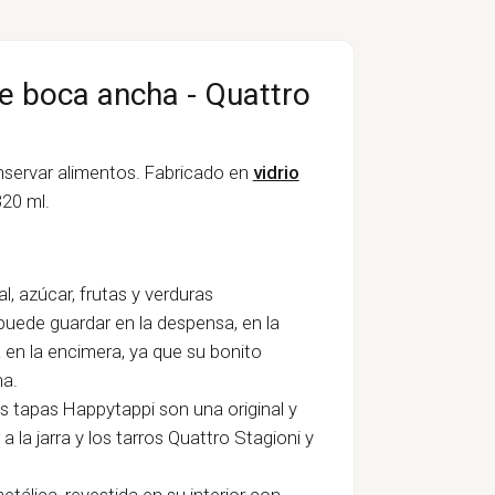
de boca ancha - Quattro
servar alimentos. Fabricado en
vidrio
320 ml.
al, azúcar, frutas y verduras
e puede guardar en la despensa, en la
a en la encimera, ya que su bonito
na.
as tapas Happytappi son una original y
la jarra y los tarros Quattro Stagioni y
etálica, revestida en su interior con