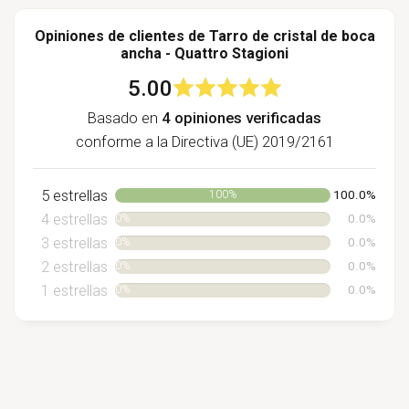
Opiniones de clientes de Tarro de cristal de boca
ancha - Quattro Stagioni
5.00
Basado en
4 opiniones verificadas
conforme a la Directiva (UE) 2019/2161
5 estrellas
100%
100.0%
4 estrellas
0%
0.0%
3 estrellas
0%
0.0%
2 estrellas
0%
0.0%
1 estrellas
0%
0.0%