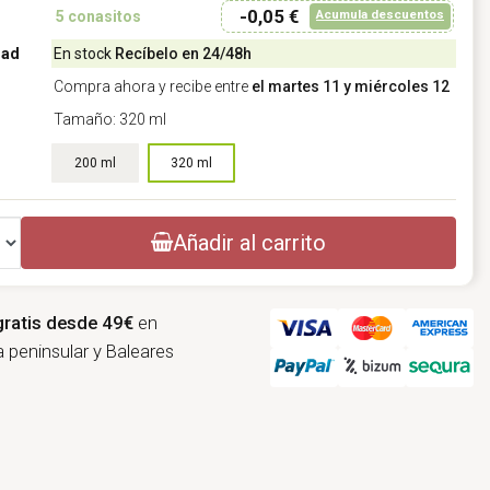
-0,05 €
Acumula descuentos
5
conasitos
dad
En stock
Recíbelo en 24/48h
Compra ahora y recibe entre
el martes 11 y miércoles 12
Tamaño: 320 ml
Elegir tamaño: 320 ml
200 ml
320 ml
Añadir al carrito
gratis desde 49€
en
 peninsular y Baleares