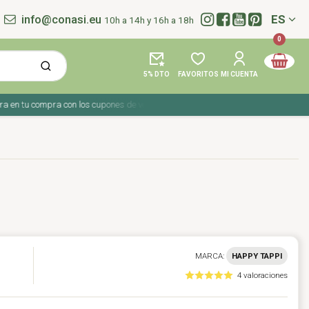
info@conasi.eu
ES
10h a 14h y 16h a 18h
Idioma:
0
5% DTO
FAVORITOS
MI CUENTA
 tu compra con los cupones de verano ☀️ ¡Del 27 julio al 9 agosto!
MARCA:
HAPPY TAPPI
4 valoraciones