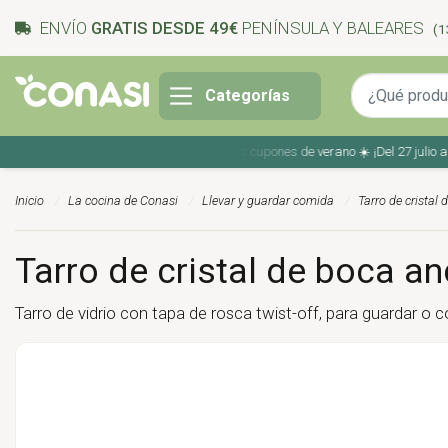
ENVÍO
GRATIS DESDE 49€
PENÍNSULA Y BALEARES
(1
Categorías
Ahorra en tu compra con los cupones de verano ☀️ ¡Del 27 julio al 9 
Inicio
La cocina de Conasi
Llevar y guardar comida
Tarro de cristal
Tarro de cristal de boca an
Tarro de vidrio con tapa de rosca twist-off, para guardar o 