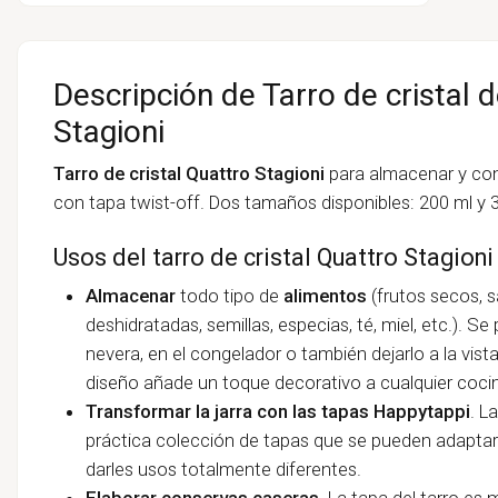
Descripción de Tarro de cristal 
Stagioni
Tarro de cristal Quattro Stagioni
para almacenar y con
con tapa twist-off. Dos tamaños disponibles:
200 ml y 
Usos del tarro de cristal Quattro Stagioni
Almacenar
todo tipo de
alimentos
(frutos secos, s
deshidratadas, semillas, especias, té, miel, etc.). S
nevera, en el congelador o también dejarlo a la vist
diseño añade un toque decorativo a cualquier coci
Transformar la jarra con las tapas Happytappi
. L
práctica colección de tapas que se pueden adaptar a 
darles usos totalmente diferentes.
Elaborar conservas caseras
. La tapa del tarro
es m