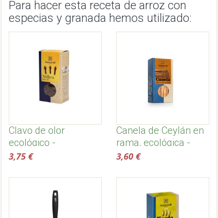
Para hacer esta receta de arroz con
especias y granada hemos utilizado:
Clavo de olor
Canela de Ceylán en
ecológico -
rama, ecológica -
Sonnentor
Sonnentor
3,75 €
3,60 €