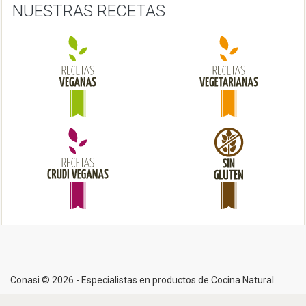
a
NUESTRAS RECETAS
t
i
o
n
Conasi © 2026 - Especialistas en productos de Cocina Natural