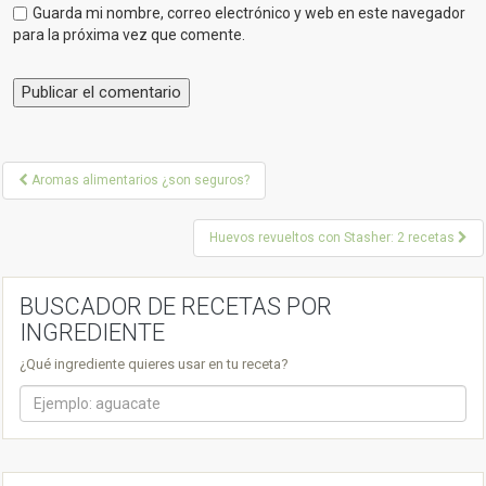
Guarda mi nombre, correo electrónico y web en este navegador
para la próxima vez que comente.
P
Aromas alimentarios ¿son seguros?
o
Huevos revueltos con Stasher: 2 recetas
s
t
BUSCADOR DE RECETAS POR
n
INGREDIENTE
a
¿Qué ingrediente quieres usar en tu receta?
v
i
g