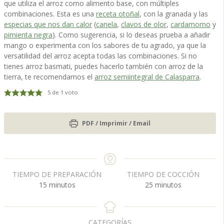
que utiliza el arroz como alimento base, con múltiples
combinaciones. Esta es una
receta otoñal
, con la granada y las
especias que nos dan calor
(
canela
,
clavos de olor
,
cardamomo
y
pimienta negra
). Como sugerencia, si lo deseas prueba a añadir
mango o experimenta con los sabores de tu agrado, ya que la
versatilidad del arroz acepta todas las combinaciones. Si no
tienes arroz basmati, puedes hacerlo también con arroz de la
tierra, te recomendamos el
arroz semiintegral de Calasparra
.
5
de 1 voto
PDF / Imprimir / Email
TIEMPO DE PREPARACIÓN
TIEMPO DE COCCIÓN
m
m
15
minutos
25
minutos
i
i
n
n
u
u
CATEGORÍAS