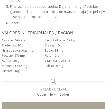
punto).
El arroz habrá quedado suelto. Dejar enfriar y añadir los
granos de 1 granada y trocitos de manzana roja (sin pelar) y
si se quiere, trocitos de mango.
Servir.
VALORES NUTRICIONALES / RACIÓN
Calorías:
597
kcal
Carbohidratos:
121
g
Proteinas:
10
g
Grasas:
10
g
Grasas saturadas:
1
g
Sodio:
34
mg
Potasio:
676
mg
Fibra:
12
g
Azúcar:
30
g
Vitamina A:
263
IU
Vitamina C:
52
mg
Calcio:
86
mg
Hierro:
2
mg
PALABRA CLAVE
Cocer, Hervir, Sofreír