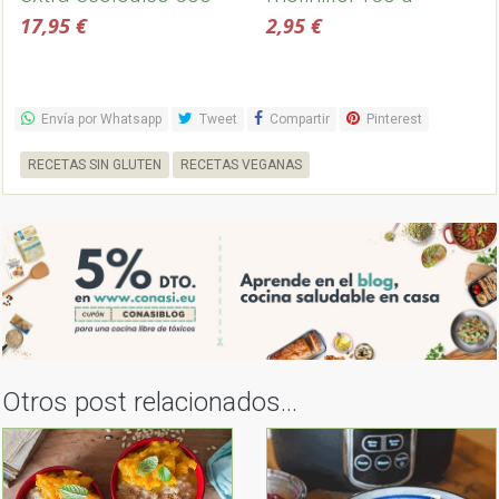
ml, temprano -
Sonnentor
17,95 €
2,95 €
Dehesa de la sabina
Envía por Whatsapp
Tweet
Compartir
Pinterest
RECETAS SIN GLUTEN
RECETAS VEGANAS
Otros post relacionados...