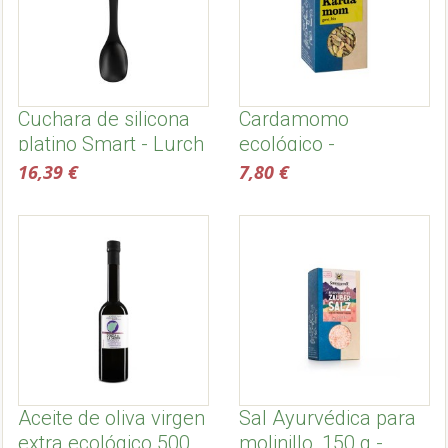
Cuchara de silicona
Cardamomo
platino Smart - Lurch
ecológico -
Sonnentor
16,39 €
7,80 €
Aceite de oliva virgen
Sal Ayurvédica para
extra ecológico 500
molinillo, 150 g -