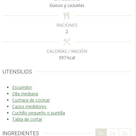
t
t
Guisos y cazuelas
o
o
s
s
RACIONES
2
CALORÍAS / RACIÓN
597
kcal
UTENSILIOS
Escurridor
Olla mediana
Cuchara de cocinar
Cazos medidores
Cuchillo pequeño o puntilla
Tabla de cortar
INGREDIENTES
1x
2x
3x