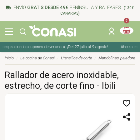
ENVÍO
GRATIS DESDE 49€
PENÍNSULA Y BALEARES
(130€
CANARIAS)
0
ompra con los cupones de verano ☀️ ¡Del 27 julio al 9 agosto!
Ahorra en tu 
Inicio
La cocina de Conasi
Utensilios de corte
Mandolinas, peladores y
Rallador de acero inoxidable,
estrecho, de corte fino - Ibili