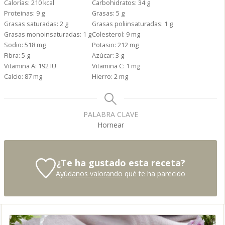
Calorías:
210
kcal
Carbohidratos:
34
g
Proteinas:
9
g
Grasas:
5
g
Grasas saturadas:
2
g
Grasas poliinsaturadas:
1
g
Grasas monoinsaturadas:
1
g
Colesterol:
9
mg
Sodio:
518
mg
Potasio:
212
mg
Fibra:
5
g
Azúcar:
3
g
Vitamina A:
192
IU
Vitamina C:
1
mg
Calcio:
87
mg
Hierro:
2
mg
PALABRA CLAVE
Hornear
¿Te ha gustado esta receta?
Ayúdanos valorando
qué te ha parecido