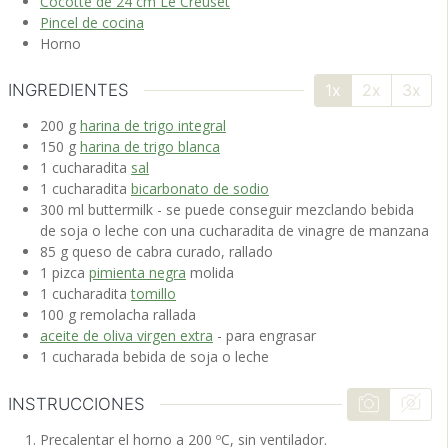
Cocotte de 24 cm Le Creuset
Pincel de cocina
Horno
INGREDIENTES
1x
2x
3x
200
g
harina de trigo integral
150
g
harina de trigo blanca
1
cucharadita
sal
1
cucharadita
bicarbonato de sodio
300
ml
buttermilk
- se puede conseguir mezclando bebida
de soja o leche con una cucharadita de vinagre de manzana
85
g
queso de cabra
curado, rallado
1
pizca
pimienta negra
molida
1
cucharadita
tomillo
100
g
remolacha
rallada
aceite de oliva virgen extra
- para engrasar
1
cucharada
bebida de soja
o leche
INSTRUCCIONES
Precalentar el horno a 200 ºC, sin ventilador.