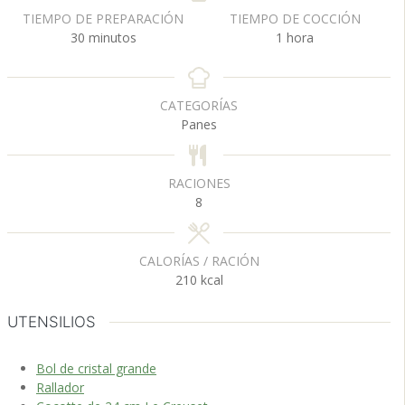
TIEMPO DE PREPARACIÓN
TIEMPO DE COCCIÓN
m
h
30
minutos
1
hora
i
o
n
r
u
a
CATEGORÍAS
t
Panes
o
s
RACIONES
8
CALORÍAS / RACIÓN
210
kcal
UTENSILIOS
Bol de cristal grande
Rallador