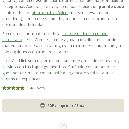
y, junto, con el queso de cabra, dotan al pan de una profundidad
excepcional. Además, se trata de un pan rápido, un
pan de soda
(elaborado con
bicarbonato sódico
en vez de levadura de
panadería), con lo que se puede preparar en un momento sin
necesidades de leudar.
Se cocina al horno dentro de la
cocotte de hierro colado
esmaltado
de Le Creuset, lo que ayuda a distribuir el calor de
manera uniforme a toda la hogaza, a mantener la humedad y a
conseguir unos óptimos resultados.
Lo más difícil será esperar a que se enfríe antes de rebanarlo y
servirlo con tus toppings favoritos. Pruébalo con un poco de
ghee
por encima, o con un
paté de aguacate y tahini
y unas
hojitas de espinacas.
5
de 1 voto
PDF / Imprimir / Email