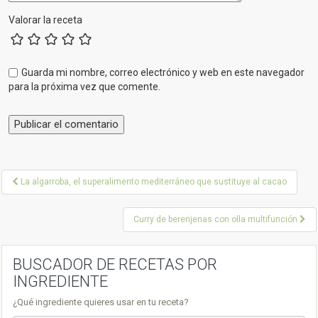
Valorar la receta
Guarda mi nombre, correo electrónico y web en este navegador
para la próxima vez que comente.
P
La algarroba, el superalimento mediterráneo que sustituye al cacao
o
Curry de berenjenas con olla multifunción
s
t
BUSCADOR DE RECETAS POR
n
INGREDIENTE
a
¿Qué ingrediente quieres usar en tu receta?