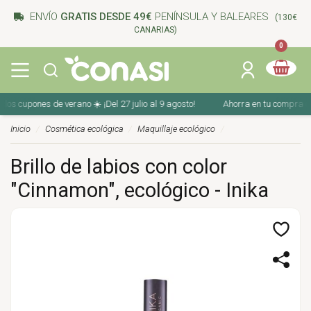
ENVÍO
GRATIS DESDE 49€
PENÍNSULA Y BALEARES
(130€
CANARIAS)
0
 cupones de verano ☀️ ¡Del 27 julio al 9 agosto!
Ahorra en tu compra con lo
Inicio
Cosmética ecológica
Maquillaje ecológico
Brillo de labios con color
"Cinnamon", ecológico - Inika