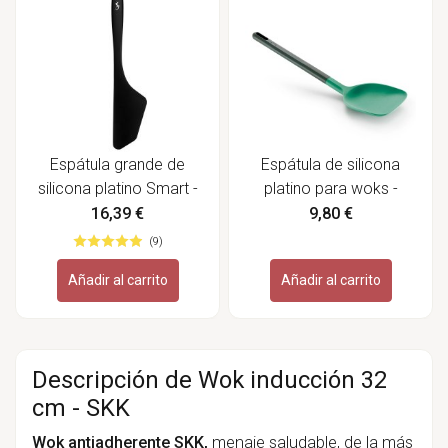
Espátula grande de
Espátula de silicona
silicona platino Smart -
platino para woks -
Lurch
Lekue
16,39 €
9,80 €
(9)
Añadir al carrito
Añadir al carrito
Descripción de Wok inducción 32
cm - SKK
Wok
antiadherente SKK,
menaje saludable
, de la más