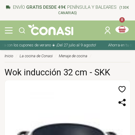
ENVÍO
GRATIS DESDE 49€
PENÍNSULA Y BALEARES
(130€
CANARIAS)
0
n los cupones de verano ☀️ ¡Del 27 julio al 9 agosto!
Ahorra en tu compra c
Inicio
La cocina de Conasi
Menaje de cocina
Wok inducción 32 cm - SKK