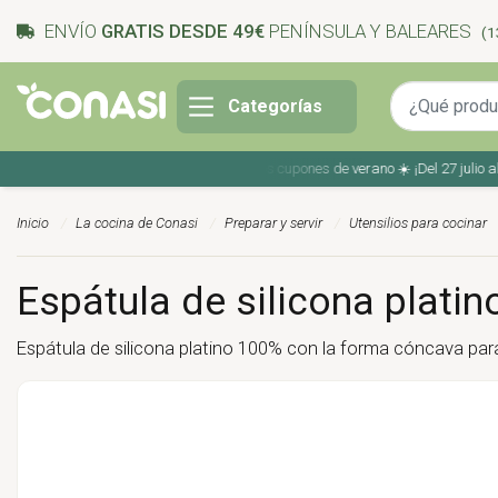
ENVÍO
GRATIS DESDE 49€
PENÍNSULA Y BALEARES
(1
Categorías
Ahorra en tu compra con los cupones de verano ☀️ ¡Del 27 julio al 9 
Inicio
La cocina de Conasi
Preparar y servir
Utensilios para cocinar
Espátula de silicona platin
Espátula de silicona platino 100% con la forma cóncava para 