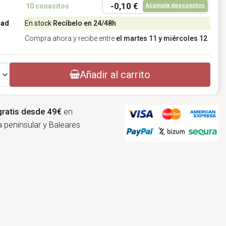
-0,10 €
Acumula descuentos
10
conasitos
dad
En stock
Recíbelo en 24/48h
Compra ahora y recibe entre
el martes 11 y miércoles 12
Añadir al carrito
gratis desde 49€
en
 peninsular y Baleares