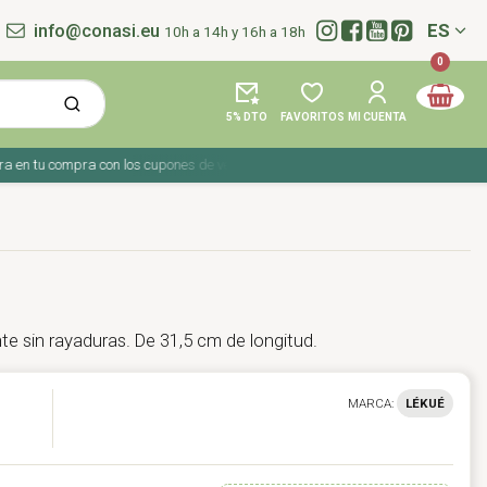
info@conasi.eu
ES
10h a 14h y 16h a 18h
Idioma:
0
5% DTO
FAVORITOS
MI CUENTA
n tu compra con los cupones de verano ☀️ ¡Del 27 julio al 9 agosto!
te sin rayaduras. De 31,5 cm de longitud.
MARCA:
LÉKUÉ