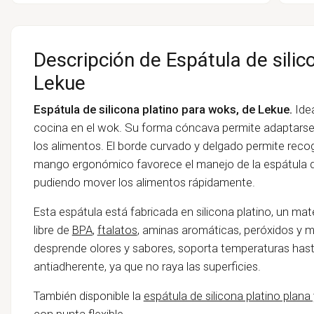
Descripción de Espátula de silic
Lekue
Espátula de silicona platino para woks, de Lekue.
Idea
cocina en el wok. Su forma cóncava permite adaptarse 
los alimentos. El borde curvado y delgado permite recog
mango ergonómico favorece el manejo de la espátula de 
pudiendo mover los alimentos rápidamente.
Esta espátula está fabricada en silicona platino, un mate
libre de
BPA
,
ftalatos
, aminas aromáticas, peróxidos y 
desprende olores y sabores, soporta temperaturas hasta
antiadherente, ya que no raya las superficies.
También disponible la
espátula de silicona platino plana y
con punta flexible
.