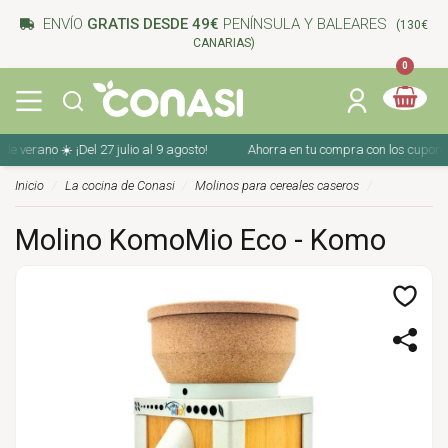
ENVÍO
GRATIS DESDE 49€
PENÍNSULA Y BALEARES
(130€
CANARIAS)
0
erano ☀️ ¡Del 27 julio al 9 agosto!
Ahorra en tu compra con los cupones de 
Inicio
La cocina de Conasi
Molinos para cereales caseros
Molino KomoMio Eco - Komo