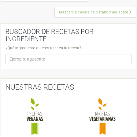
o
Mascarilla casera de plátano y aguacate
s
t
BUSCADOR DE RECETAS POR
n
INGREDIENTE
a
¿Qué ingrediente quieres usar en tu receta?
v
i
g
a
NUESTRAS RECETAS
t
i
o
n