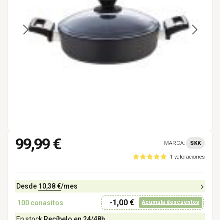
99,99 €
MARCA:
SKK
1 valoraciones
Desde
10,38 €
/mes
-1,00 €
100
conasitos
Acumula descuentos
En stock
Recíbelo en 24/48h