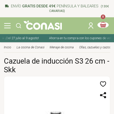
ENVÍO
GRATIS DESDE 49€
PENÍNSULA Y BALEARES
(130€
CANARIAS)
0
el 27 julio al 9 agosto!
Ahorra en tu compra con los cupones de verano ☀️ ¡
Inicio
La cocina de Conasi
Menaje de cocina
Ollas, cazuelas y cazos
Cazuela de inducción S3 26 cm -
Skk