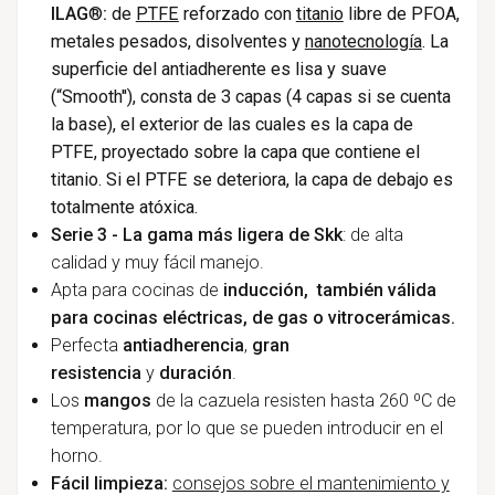
ILAG
®
:
de
PTFE
reforzado con
titanio
libre de PFOA,
metales pesados, disolventes y
nanotecnología
. La
superficie del antiadherente es lisa y suave
(“Smooth''), consta de 3 capas (4 capas si se cuenta
la base), el exterior de las cuales es la capa de
PTFE, proyectado sobre la capa que contiene el
titanio. Si el PTFE se deteriora, la capa de debajo es
totalmente atóxica.
Serie 3 -
La gama más ligera de
Skk
: de alta
calidad y muy fácil manejo.
Apta para cocinas de
inducción,
también válida
para cocinas eléctricas, de gas o vitrocerámicas.
Perfecta
antiadherencia
,
gran
resistencia
y
duración
.
Los
mangos
de la cazuela resisten hasta 260 ºC de
temperatura, por lo que se pueden introducir en el
horno.
Fácil limpieza:
consejos sobre el mantenimiento y