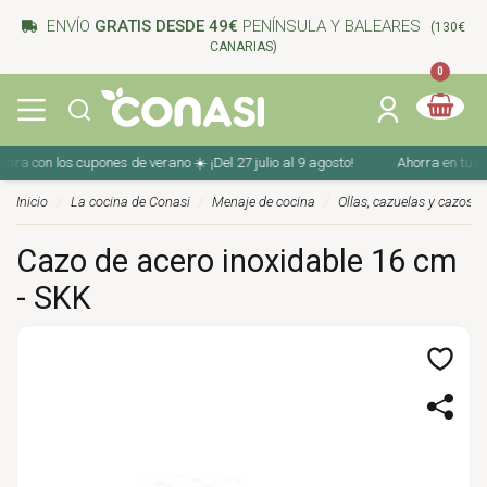
ENVÍO
GRATIS DESDE 49€
PENÍNSULA Y BALEARES
(130€
CANARIAS)
0
 con los cupones de verano ☀️ ¡Del 27 julio al 9 agosto!
Ahorra en tu compr
Inicio
La cocina de Conasi
Menaje de cocina
Ollas, cazuelas y cazos
Cazo de acero inoxidable 16 cm
- SKK