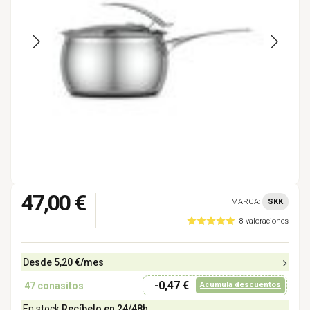
47,00 €
MARCA:
SKK
8 valoraciones
Desde
5,20 €
/mes
-0,47 €
47
conasitos
Acumula descuentos
En stock
Recíbelo en 24/48h