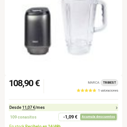
108,90 €
MARCA:
TRIBEST
1 valoraciones
Desde
11,07 €
/mes
-1,09 €
109
conasitos
Acumula descuentos
En stock
Recíbelo en 24/48h