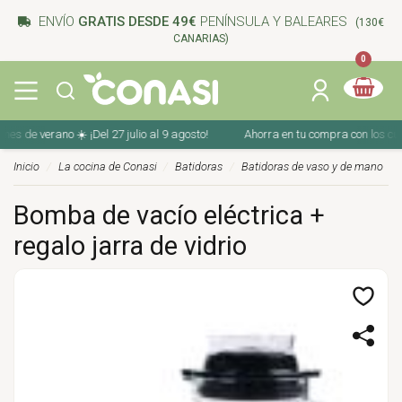
ENVÍO
GRATIS DESDE 49€
PENÍNSULA Y BALEARES
(130€
CANARIAS)
0
 de verano ☀️ ¡Del 27 julio al 9 agosto!
Ahorra en tu compra con los cupone
Inicio
La cocina de Conasi
Batidoras
Batidoras de vaso y de mano
Bomba de vacío eléctrica +
regalo jarra de vidrio