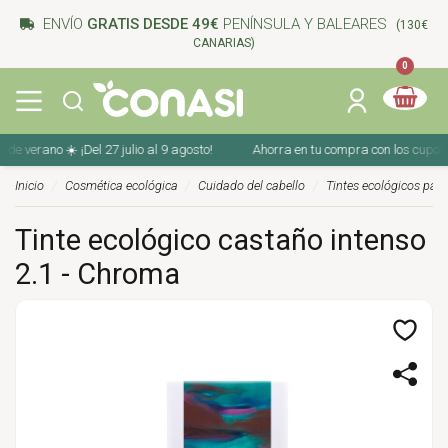
ENVÍO
GRATIS DESDE 49€
PENÍNSULA Y BALEARES
(130€
CANARIAS)
0
rano ☀️ ¡Del 27 julio al 9 agosto!
Ahorra en tu compra con los cupones de v
Inicio
Cosmética ecológica
Cuidado del cabello
Tintes ecológicos para
Tinte ecológico castaño intenso
2.1 - Chroma