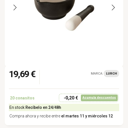
19,69 €
MARCA:
LURCH
-0,20 €
20
conasitos
Acumula descuentos
En stock
Recíbelo en 24/48h
Compra ahora y recibe entre
el martes 11 y miércoles 12