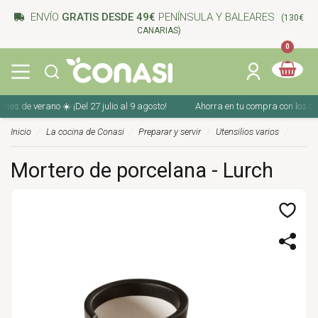
ENVÍO
GRATIS DESDE 49€
PENÍNSULA Y BALEARES
(130€
CANARIAS)
0
s de verano ☀️ ¡Del 27 julio al 9 agosto!
Ahorra en tu compra con los cupon
Inicio
La cocina de Conasi
Preparar y servir
Utensilios varios
Mortero de porcelana - Lurch