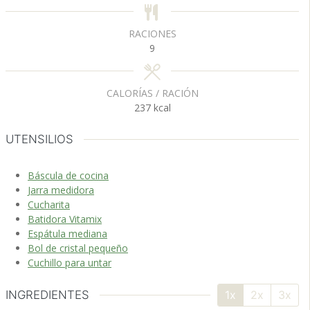
s
s
RACIONES
9
CALORÍAS / RACIÓN
237
kcal
UTENSILIOS
Báscula de cocina
Jarra medidora
Cucharita
Batidora Vitamix
Espátula mediana
Bol de cristal pequeño
Cuchillo para untar
INGREDIENTES
1x
2x
3x