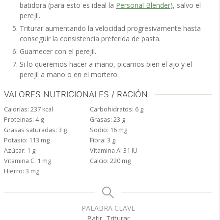
batidora (para esto es ideal la
Personal Blender
), salvo el
perejil.
Triturar aumentando la velocidad progresivamente hasta
conseguir la consistencia preferida de pasta.
Guarnecer con el perejil.
Si lo queremos hacer a mano, picamos bien el ajo y el
perejil a mano o en el mortero.
VALORES NUTRICIONALES / RACIÓN
Calorías:
237
kcal
Carbohidratos:
6
g
Proteinas:
4
g
Grasas:
23
g
Grasas saturadas:
3
g
Sodio:
16
mg
Potasio:
113
mg
Fibra:
3
g
Azúcar:
1
g
Vitamina A:
31
IU
Vitamina C:
1
mg
Calcio:
220
mg
Hierro:
3
mg
PALABRA CLAVE
Batir, Triturar