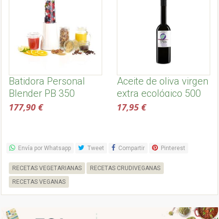
Batidora Personal
Aceite de oliva virgen
Blender PB 350
extra ecológico 500
ml, temprano -
177,90 €
17,95 €
Dehesa de la sabina
Envía por Whatsapp
Tweet
Compartir
Pinterest
RECETAS VEGETARIANAS
RECETAS CRUDIVEGANAS
RECETAS VEGANAS