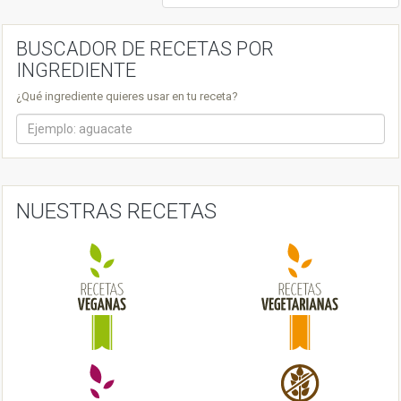
s
t
BUSCADOR DE RECETAS POR
n
INGREDIENTE
a
¿Qué ingrediente quieres usar en tu receta?
v
i
g
a
NUESTRAS RECETAS
t
i
o
n