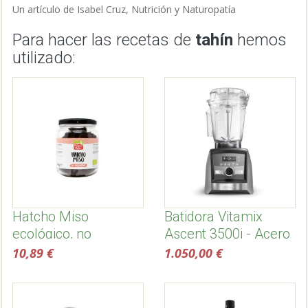
Un artículo de Isabel Cruz, Nutrición y Naturopatía
Para hacer las recetas de
tahín
hemos
utilizado:
Hatcho Miso
Batidora Vitamix
ecológico, no
Ascent 3500i - Acero
pasteurizado
Inoxidable
10,89 €
1.050,00 €