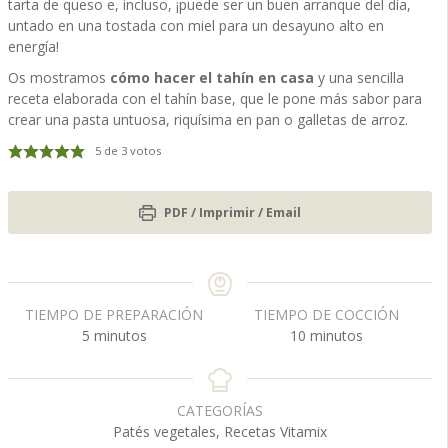
tarta de queso e, incluso, ¡puede ser un buen arranque del día,
untado en una tostada con miel para un desayuno alto en
energía!
Os mostramos
cómo hacer el tahín en casa
y una sencilla
receta elaborada con el tahín base, que le pone más sabor para
crear una pasta untuosa, riquísima en pan o galletas de arroz.
5
de
3
votos
PDF / Imprimir / Email
TIEMPO DE PREPARACIÓN
TIEMPO DE COCCIÓN
m
m
5
minutos
10
minutos
i
i
n
n
u
u
CATEGORÍAS
t
t
Patés vegetales, Recetas Vitamix
o
o