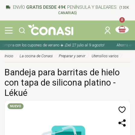
ENVÍO
GRATIS DESDE 49€
PENÍNSULA Y BALEARES
(130€
CANARIAS)
0
ompra con los cupones de verano ☀️ ¡Del 27 julio al 9 agosto!
Ahorra en tu 
Inicio
La cocina de Conasi
Preparar y servir
Utensilios varios
Bandeja para barritas de hielo
con tapa de silicona platino -
Lékué
NUEVO