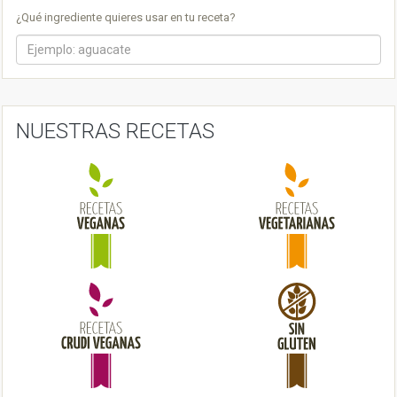
a
¿Qué ingrediente quieres usar en tu receta?
v
i
g
a
NUESTRAS RECETAS
t
i
o
n