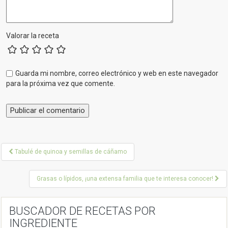
Valorar la receta
Guarda mi nombre, correo electrónico y web en este navegador
para la próxima vez que comente.
P
Tabulé de quinoa y semillas de cáñamo
o
Grasas o lípidos, ¡una extensa familia que te interesa conocer!
s
t
BUSCADOR DE RECETAS POR
n
INGREDIENTE