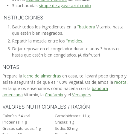
3
cucharadas
sirope de agave azul crudo
INSTRUCCIONES
Batir todos los ingredientes en la
"batidora
Vitamix, hasta
que estén bien integrados.
Repartir la mezcla entre los
"moldes
.
Dejar reposar en el congelador durante unas 3 horas o
hasta que estén bien congelados. ¡A disfrutar!
NOTAS
Prepara la
leche de almendras
en casa, te llevará poco tiempo y
así te asegurarás de que es 100% vegetal. Os dejamos la
receta
,
en la que os enseñamos cómo hacerla con la
batidora
americana
Vitamix, la
Chufamix
y el
Versapers
.
VALORES NUTRICIONALES / RACIÓN
Calorías:
54
kcal
Carbohidratos:
11
g
Proteinas:
1
g
Grasas:
1
g
Grasas saturadas:
1
g
Sodio:
82
mg