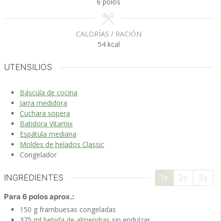
6
polos
CALORÍAS / RACIÓN
54
kcal
UTENSILIOS
Báscula de cocina
Jarra medidora
Cuchara sopera
Batidora Vitamix
Espátula mediana
Moldes de helados Classic
Congelador
INGREDIENTES
1x
2x
3x
Para 6 polos aprox.:
150
g
frambuesas
congeladas
375
ml
bebida de almendras
sin endulzar