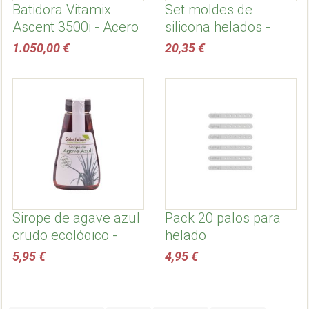
Batidora Vitamix
Set moldes de
Ascent 3500i - Acero
silicona helados -
Inoxidable
Apilables
1.050,00 €
20,35 €
Sirope de agave azul
Pack 20 palos para
crudo ecológico -
helado
Salud Viva
5,95 €
4,95 €