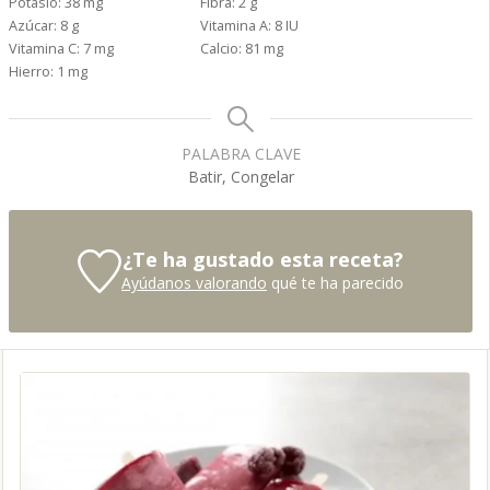
Potasio:
38
mg
Fibra:
2
g
Azúcar:
8
g
Vitamina A:
8
IU
Vitamina C:
7
mg
Calcio:
81
mg
Hierro:
1
mg
PALABRA CLAVE
Batir, Congelar
¿Te ha gustado esta receta?
Ayúdanos valorando
qué te ha parecido