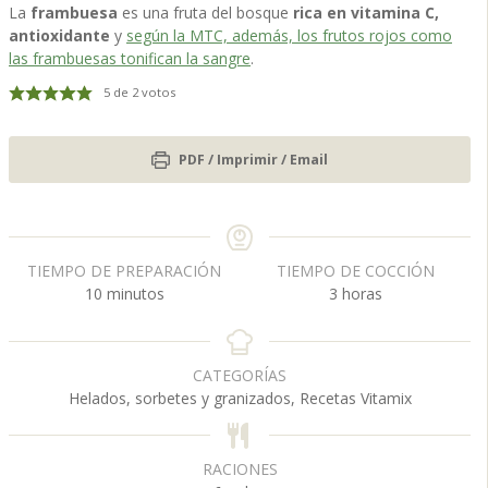
La
frambuesa
es una fruta del bosque
rica en vitamina C,
antioxidante
y
según la MTC, además, los frutos rojos como
las frambuesas tonifican la sangre
.
5
de
2
votos
PDF / Imprimir / Email
TIEMPO DE PREPARACIÓN
TIEMPO DE COCCIÓN
m
h
10
minutos
3
horas
i
o
n
r
u
a
CATEGORÍAS
t
s
Helados, sorbetes y granizados, Recetas Vitamix
o
s
RACIONES