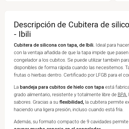
Descripción de Cubitera de silic
- Ibili
Cubitera de silicona con tapa, de Ibili.
Ideal para hace
con la ventaja añadida de que la tapa impide que pasen
congelador a los cubitos. Se puede utilizar también pa
disponibles de forma rápida cuando las necesitemos. Ta
frutas o hierbas dentro. Certificado por LFGB para el co
La
bandeja para cubitos de hielo con tapa
está fabrica
grado alimentario, resistente y totalmente libre de
BPA.
sabores. Gracias a su
flexibilidad,
la cubitera permite e
haciendo una ligera presión, incluso cuando está fría.
Además, su formato compacto de 9 cavidades permite
ocupar mucho especio en el congelador
.