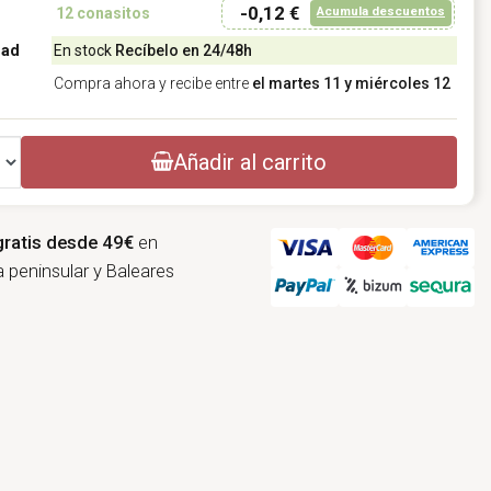
-0,12 €
Acumula descuentos
12
conasitos
dad
En stock
Recíbelo en 24/48h
Compra ahora y recibe entre
el martes 11 y miércoles 12
Añadir al carrito
gratis desde 49€
en
 peninsular y Baleares