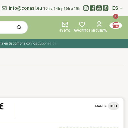
info@conasi.eu
ES
10h a 14h y 16h a 18h
Idioma:
0
5% DTO
FAVORITOS
MI CUENTA
 tu compra con los cupones de verano ☀️ ¡Del 27 julio al 9 agosto!
€
MARCA:
IBILI