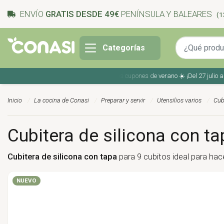
ENVÍO
GRATIS DESDE 49€
PENÍNSULA Y BALEARES
(1
Categorías
Ahorra en tu compra con los cupones de verano ☀️ ¡Del 27 julio al 9 a
Inicio
La cocina de Conasi
Preparar y servir
Utensilios varios
Cubi
Cubitera de silicona con tapa
Cubitera de silicona con tapa
para 9 cubitos ideal para hac
NUEVO