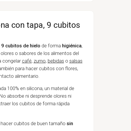
ona con tapa, 9 cubitos
r
9 cubitos de hielo
de forma
higiénica
,
 olores o sabores de los alimentos del
ra congelar
café
,
zumo
,
bebidas
o
salsas
mbién para hacer cubitos con flores,
ntacto alimentario.
da 100% en silicona, un material de
No absorbe ni desprende olores ni
xtraer los cubitos de forma rápida
 hacer cubitos de buen tamaño
sin