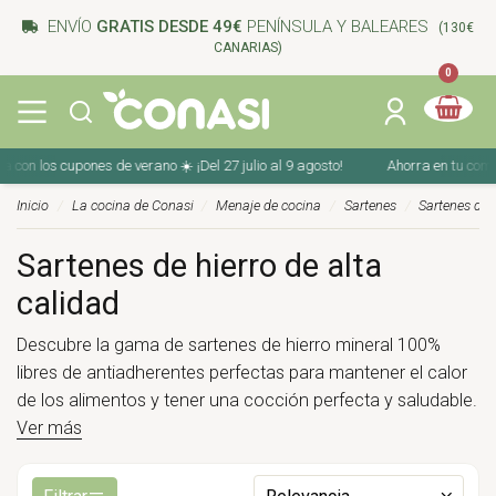
ENVÍO
GRATIS DESDE 49€
PENÍNSULA Y BALEARES
(130€
CANARIAS)
0
los cupones de verano ☀️ ¡Del 27 julio al 9 agosto!
Ahorra en tu compra con
Inicio
La cocina de Conasi
Menaje de cocina
Sartenes
Sartenes de 
Sartenes de hierro de alta
calidad
Descubre la gama de sartenes de hierro mineral 100%
libres de antiadherentes perfectas para mantener el calor
de los alimentos y tener una cocción perfecta y saludable.
Ver más