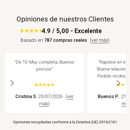
Opiniones de nuestros Clientes
4.9 / 5,00 - Excelente
Basado en
787 compras reales
(
ver más
)
"De 10: Muy completa, Buenos
"Rapidos en envi
precios"
Buena relacion c
Pedido recibido 
Cristina S.
23/07/2026
(
ver
Buenos P..
21/0
más
)
má
Opiniones recopiladas conforme a la Directiva (UE) 2019/2161