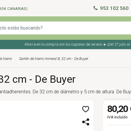
953 102 560
30€ CANARIAS)
Ahorra en tu compra con los cupones de verano ☀️ ¡Del 27 julio al 9 a
e hierro
Sartén de hierro mineral B, 32 cm - De Buyer
 32 cm - De Buyer
 antiadherentes. De 32 cm de diámetro y 5 cm de altura. De Buy
80,20 
IVA incluído