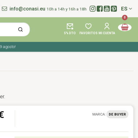
info@conasi.eu
ES
10h a 14h y 16h a 18h
Idioma:
0
5% DTO
FAVORITOS
MI CUENTA
gosto!
er.
€
MARCA:
DE BUYER