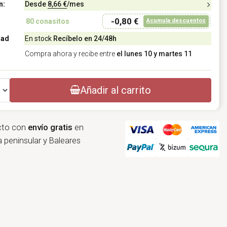
n:
Desde
8,66 €
/mes
-0,80 €
Acumula descuentos
80
conasitos
dad
En stock
Recíbelo en 24/48h
Compra ahora y recibe entre
el lunes 10 y martes 11
Añadir al carrito
cto con
envío gratis
en
 peninsular y Baleares