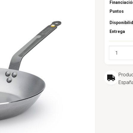
Financiació
Puntos
Disponibili
Entrega
Cantidad
Produ
España