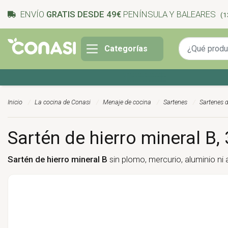
ENVÍO
GRATIS DESDE 49€
PENÍNSULA Y BALEARES
(1
Categorías
 ¡Del 27 julio al 9 agosto!
Inicio
La cocina de Conasi
Menaje de cocina
Sartenes
Sartenes d
Sartén de hierro mineral B,
Sartén de hierro mineral B
sin plomo, mercurio, aluminio ni