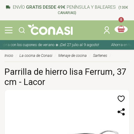
ENVÍO
GRATIS DESDE 49€
PENÍNSULA Y BALEARES
(130€
CANARIAS)
0
a con los cupones de verano ☀️ ¡Del 27 julio al 9 agosto!
Ahorra en tu comp
Inicio
La cocina de Conasi
Menaje de cocina
Sartenes
Parrilla de hierro lisa Ferrum, 37
cm - Lacor