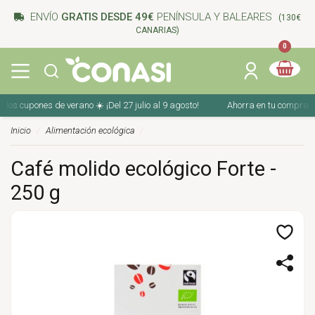
ENVÍO
GRATIS DESDE 49€
PENÍNSULA Y BALEARES
(130€
CANARIAS)
0
s cupones de verano ☀️ ¡Del 27 julio al 9 agosto!
Ahorra en tu compra con l
Inicio
Alimentación ecológica
Café molido ecológico Forte -
250 g